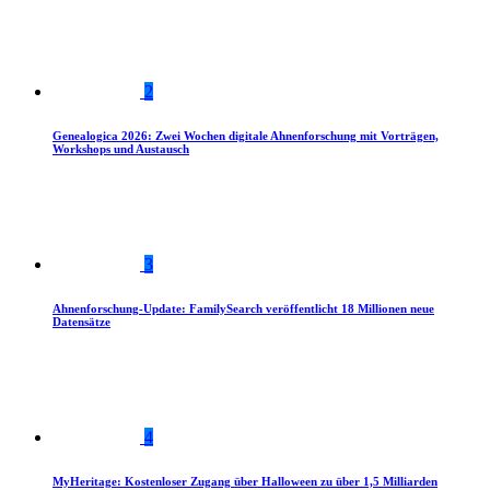
2
Genealogica 2026: Zwei Wochen digitale Ahnenforschung mit Vorträgen,
Workshops und Austausch
3
Ahnenforschung-Update: FamilySearch veröffentlicht 18 Millionen neue
Datensätze
4
MyHeritage: Kostenloser Zugang über Halloween zu über 1,5 Milliarden