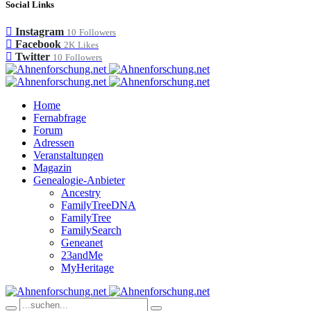
Social Links
Instagram
10
Followers
Facebook
2K
Likes
Twitter
10
Followers
Home
Fernabfrage
Forum
Adressen
Veranstaltungen
Magazin
Genealogie-Anbieter
Ancestry
FamilyTreeDNA
FamilyTree
FamilySearch
Geneanet
23andMe
MyHeritage