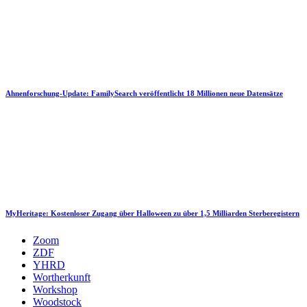
Ahnenforschung-Update: FamilySearch veröffentlicht 18 Millionen neue Datensätze
MyHeritage: Kostenloser Zugang über Halloween zu über 1,5 Milliarden Sterberegistern
Zoom
ZDF
YHRD
Wortherkunft
Workshop
Woodstock