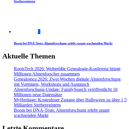
Sterberegistern
5
Boom bei DNA-Tests: Ahnenforschung erlebt rasant wachsenden Markt
Aktuelle Themen
RootsTech 2026: Weltgrößte Genealogie-Konferenz bringt
Millionen Ahnenforscher zusammen
Genealogica 2026: Zwei Wochen digitale Ahnenforschung
mit Vorträgen, Workshops und Austausch
Ahnenforschung-Update: FamilySearch veröffentlicht 18
Millionen neue Datensätze
MyHeritage: Kostenloser Zugang über Halloween zu über 1,5
Milliarden Sterberegistern
Boom bei DNA-Tests: Ahnenforschung erlebt rasant
wachsenden Markt
Letzte Kommentare