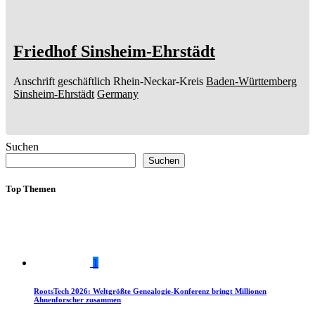
Friedhof Sinsheim-Ehrstädt
Anschrift geschäftlich
Rhein-Neckar-Kreis
Baden-Württemberg
Sinsheim-Ehrstädt
Germany
Suchen
Suchen
Top Themen
1
RootsTech 2026: Weltgrößte Genealogie-Konferenz bringt Millionen
Ahnenforscher zusammen