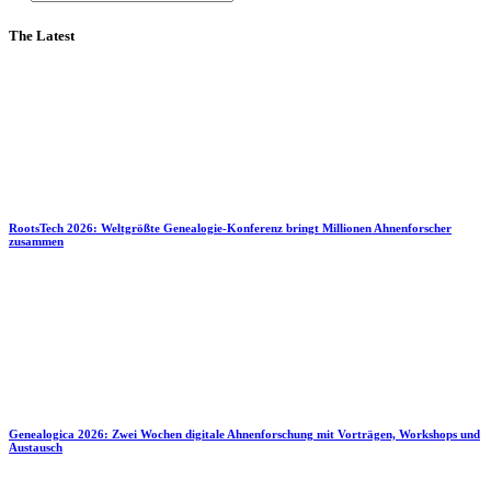
The Latest
RootsTech 2026: Weltgrößte Genealogie-Konferenz bringt Millionen Ahnenforscher
zusammen
Genealogica 2026: Zwei Wochen digitale Ahnenforschung mit Vorträgen, Workshops und
Austausch