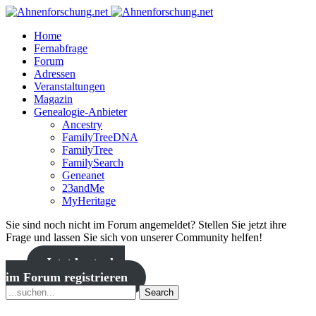
Home
Fernabfrage
Forum
Adressen
Veranstaltungen
Magazin
Genealogie-Anbieter
Ancestry
FamilyTreeDNA
FamilyTree
FamilySearch
Geneanet
23andMe
MyHeritage
Sie sind noch nicht im Forum angemeldet? Stellen Sie jetzt ihre
Frage und lassen Sie sich von unserer Community helfen!
Jetzt kostenlos
im Forum registrieren
Search