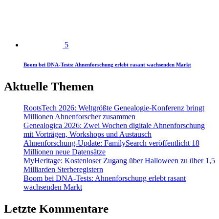
5
Boom bei DNA-Tests: Ahnenforschung erlebt rasant wachsenden Markt
Aktuelle Themen
RootsTech 2026: Weltgrößte Genealogie-Konferenz bringt
Millionen Ahnenforscher zusammen
Genealogica 2026: Zwei Wochen digitale Ahnenforschung
mit Vorträgen, Workshops und Austausch
Ahnenforschung-Update: FamilySearch veröffentlicht 18
Millionen neue Datensätze
MyHeritage: Kostenloser Zugang über Halloween zu über 1,5
Milliarden Sterberegistern
Boom bei DNA-Tests: Ahnenforschung erlebt rasant
wachsenden Markt
Letzte Kommentare