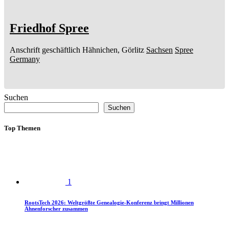
Friedhof Spree
Anschrift geschäftlich
Hähnichen, Görlitz
Sachsen
Spree
Germany
Suchen
Suchen
Top Themen
1
RootsTech 2026: Weltgrößte Genealogie-Konferenz bringt Millionen
Ahnenforscher zusammen