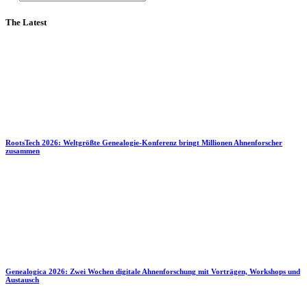
The Latest
RootsTech 2026: Weltgrößte Genealogie-Konferenz bringt Millionen Ahnenforscher
zusammen
Genealogica 2026: Zwei Wochen digitale Ahnenforschung mit Vorträgen, Workshops und
Austausch