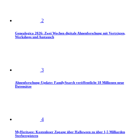
2
Genealogica 2026: Zwei Wochen digitale Ahnenforschung mit Vorträgen,
Workshops und Austausch
3
Ahnenforschung-Update: FamilySearch veröffentlicht 18 Millionen neue
Datensätze
4
MyHeritage: Kostenloser Zugang über Halloween zu über 1,5 Milliarden
Sterberegistern