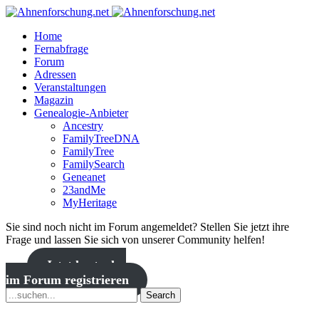
Home
Fernabfrage
Forum
Adressen
Veranstaltungen
Magazin
Genealogie-Anbieter
Ancestry
FamilyTreeDNA
FamilyTree
FamilySearch
Geneanet
23andMe
MyHeritage
Sie sind noch nicht im Forum angemeldet? Stellen Sie jetzt ihre
Frage und lassen Sie sich von unserer Community helfen!
Jetzt kostenlos
im Forum registrieren
Search