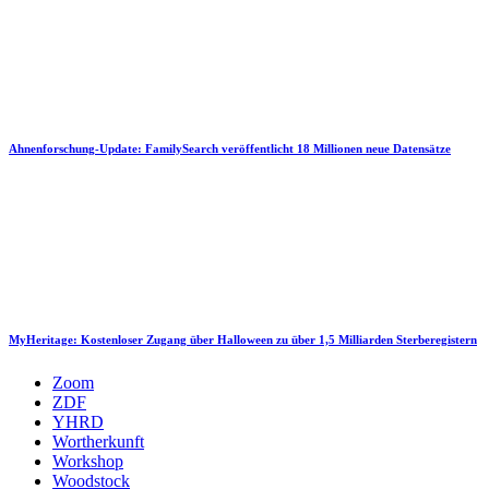
Ahnenforschung-Update: FamilySearch veröffentlicht 18 Millionen neue Datensätze
MyHeritage: Kostenloser Zugang über Halloween zu über 1,5 Milliarden Sterberegistern
Zoom
ZDF
YHRD
Wortherkunft
Workshop
Woodstock