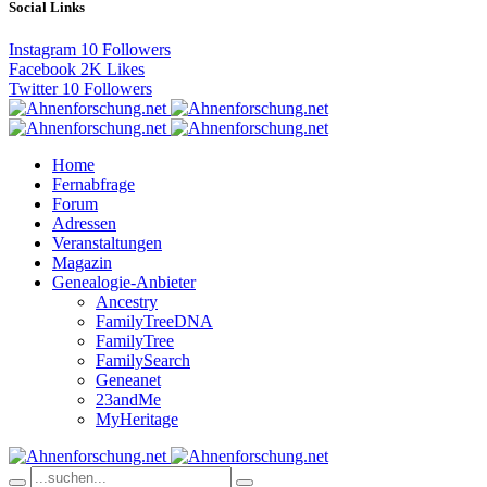
Social Links
Instagram
10
Followers
Facebook
2K
Likes
Twitter
10
Followers
Home
Fernabfrage
Forum
Adressen
Veranstaltungen
Magazin
Genealogie-Anbieter
Ancestry
FamilyTreeDNA
FamilyTree
FamilySearch
Geneanet
23andMe
MyHeritage