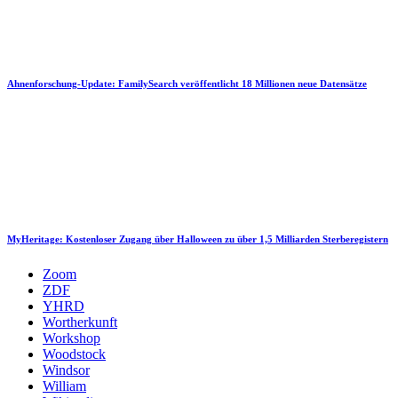
Ahnenforschung-Update: FamilySearch veröffentlicht 18 Millionen neue Datensätze
MyHeritage: Kostenloser Zugang über Halloween zu über 1,5 Milliarden Sterberegistern
Zoom
ZDF
YHRD
Wortherkunft
Workshop
Woodstock
Windsor
William