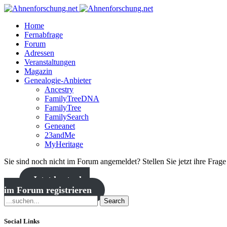
Home
Fernabfrage
Forum
Adressen
Veranstaltungen
Magazin
Genealogie-Anbieter
Ancestry
FamilyTreeDNA
FamilyTree
FamilySearch
Geneanet
23andMe
MyHeritage
Sie sind noch nicht im Forum angemeldet? Stellen Sie jetzt ihre Frag
Jetzt kostenlos
im Forum registrieren
Search
Social Links