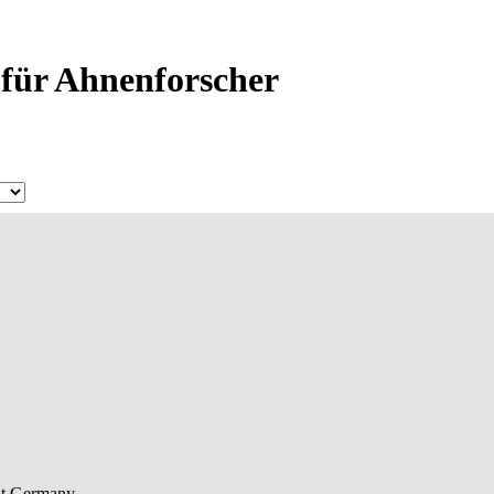
n für Ahnenforscher
t
Germany