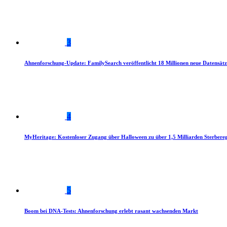
3
Ahnenforschung-Update: FamilySearch veröffentlicht 18 Millionen neue Datensätz
4
MyHeritage: Kostenloser Zugang über Halloween zu über 1,5 Milliarden Sterbereg
5
Boom bei DNA-Tests: Ahnenforschung erlebt rasant wachsenden Markt