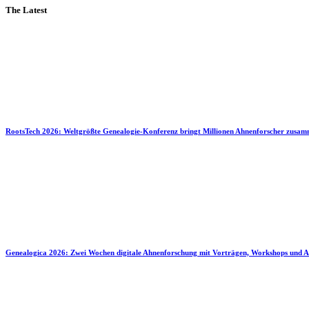
The Latest
RootsTech 2026: Weltgrößte Genealogie-Konferenz bringt Millionen Ahnenforscher zusa
Genealogica 2026: Zwei Wochen digitale Ahnenforschung mit Vorträgen, Workshops und A