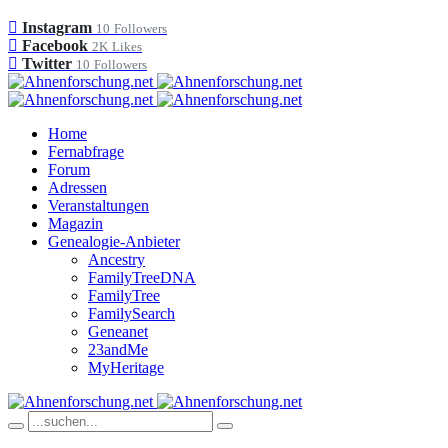
Instagram
10
Followers
Facebook
2K
Likes
Twitter
10
Followers
Home
Fernabfrage
Forum
Adressen
Veranstaltungen
Magazin
Genealogie-Anbieter
Ancestry
FamilyTreeDNA
FamilyTree
FamilySearch
Geneanet
23andMe
MyHeritage