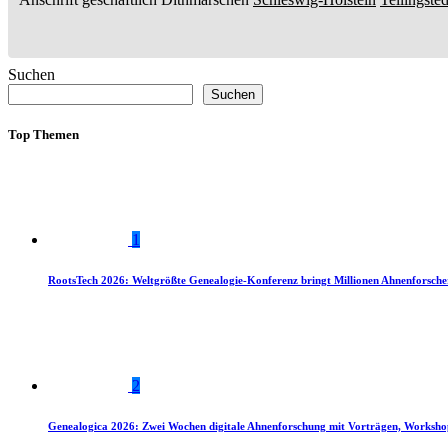
Suchen
Suchen
Top Themen
1
RootsTech 2026: Weltgrößte Genealogie-Konferenz bringt Millionen Ahnenforsch
2
Genealogica 2026: Zwei Wochen digitale Ahnenforschung mit Vorträgen, Worksho