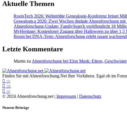
Aktuelle Themen
RootsTech 2026: Weltgrößte Genealogie-Konferenz bringt Mi
Genealogica 2026: Zwei Wochen digitale Ahnenforschung mit
Ahnenforschung-Update: FamilySearch veröffentlicht 18 Milli
MyHeritage: Kostenloser Zugang über Halloween zu über 1,5 Mi
Boom bei DNA-Tests: Ahnenforschung erlebt rasant wachsend
Letzte Kommentare
Martin
zu
Ahnenforschung bei Elon Musk: Eltern, Geschwister
Finden Sie mit Ahnenforschung.Net Ihre Vorfahren. Egal ob im Forum,
10
2K
10
© 2024 Ahnenforschung.net |
Impressum
|
Datenschutz
Neueste Beiträge