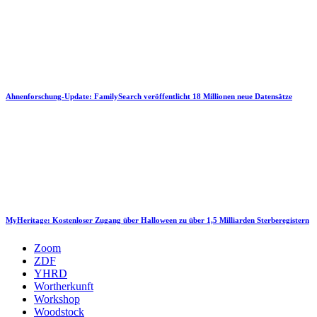
Ahnenforschung-Update: FamilySearch veröffentlicht 18 Millionen neue Datensätze
MyHeritage: Kostenloser Zugang über Halloween zu über 1,5 Milliarden Sterberegistern
Zoom
ZDF
YHRD
Wortherkunft
Workshop
Woodstock