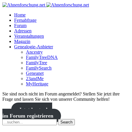
Home
Fernabfrage
Forum
Adressen
Veranstaltungen
Magazin
Genealogie-Anbieter
Ancestry
FamilyTreeDNA
FamilyTree
FamilySearch
Geneanet
23andMe
MyHeritage
Sie sind noch nicht im Forum angemeldet? Stellen Sie jetzt ihre
Frage und lassen Sie sich von unserer Community helfen!
Jetzt kostenlos
im Forum registrieren
Search