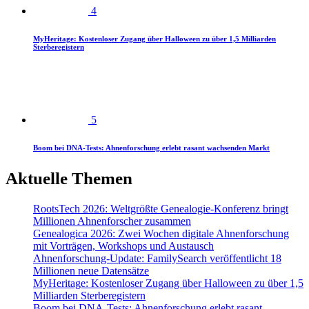
4
MyHeritage: Kostenloser Zugang über Halloween zu über 1,5 Milliarden
Sterberegistern
5
Boom bei DNA-Tests: Ahnenforschung erlebt rasant wachsenden Markt
Aktuelle Themen
RootsTech 2026: Weltgrößte Genealogie-Konferenz bringt
Millionen Ahnenforscher zusammen
Genealogica 2026: Zwei Wochen digitale Ahnenforschung
mit Vorträgen, Workshops und Austausch
Ahnenforschung-Update: FamilySearch veröffentlicht 18
Millionen neue Datensätze
MyHeritage: Kostenloser Zugang über Halloween zu über 1,5
Milliarden Sterberegistern
Boom bei DNA-Tests: Ahnenforschung erlebt rasant