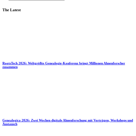
The Latest
RootsTech 2026: Weltgrößte Genealogie-Konferenz bringt Millionen Ahnenforscher
zusammen
Genealogica 2026: Zwei Wochen digitale Ahnenforschung mit Vorträgen, Workshops und
Austausch