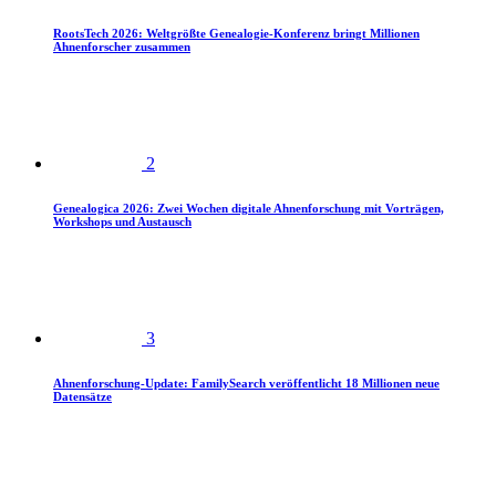
RootsTech 2026: Weltgrößte Genealogie-Konferenz bringt Millionen
Ahnenforscher zusammen
2
Genealogica 2026: Zwei Wochen digitale Ahnenforschung mit Vorträgen,
Workshops und Austausch
3
Ahnenforschung-Update: FamilySearch veröffentlicht 18 Millionen neue
Datensätze