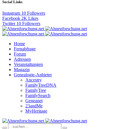
Social Links
Instagram
10
Followers
Facebook
2K
Likes
Twitter
10
Followers
Home
Fernabfrage
Forum
Adressen
Veranstaltungen
Magazin
Genealogie-Anbieter
Ancestry
FamilyTreeDNA
FamilyTree
FamilySearch
Geneanet
23andMe
MyHeritage