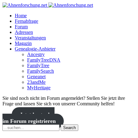
Home
Fernabfrage
Forum
Adressen
Veranstaltungen
Magazin
Genealogie-Anbieter
Ancestry
FamilyTreeDNA
FamilyTree
FamilySearch
Geneanet
23andMe
MyHeritage
Sie sind noch nicht im Forum angemeldet? Stellen Sie jetzt ihre
Frage und lassen Sie sich von unserer Community helfen!
Jetzt kostenlos
im Forum registrieren
Search