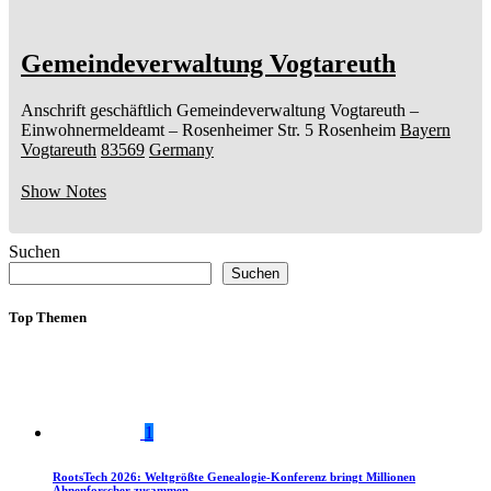
Gemeindeverwaltung Vogtareuth
Anschrift geschäftlich
Gemeindeverwaltung Vogtareuth
–
Einwohnermeldeamt –
Rosenheimer Str. 5
Rosenheim
Bayern
Vogtareuth
83569
Germany
Show Notes
Suchen
Suchen
Top Themen
1
RootsTech 2026: Weltgrößte Genealogie-Konferenz bringt Millionen
Ahnenforscher zusammen