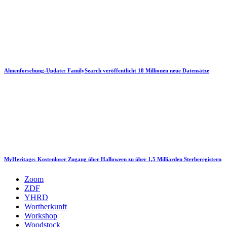
Ahnenforschung-Update: FamilySearch veröffentlicht 18 Millionen neue Datensätze
MyHeritage: Kostenloser Zugang über Halloween zu über 1,5 Milliarden Sterberegistern
Zoom
ZDF
YHRD
Wortherkunft
Workshop
Woodstock