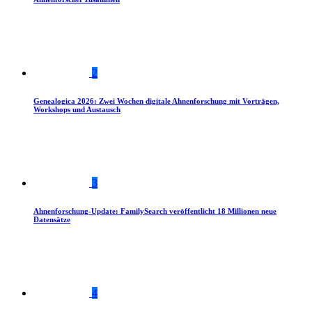
2
Genealogica 2026: Zwei Wochen digitale Ahnenforschung mit Vorträgen,
Workshops und Austausch
3
Ahnenforschung-Update: FamilySearch veröffentlicht 18 Millionen neue
Datensätze
4