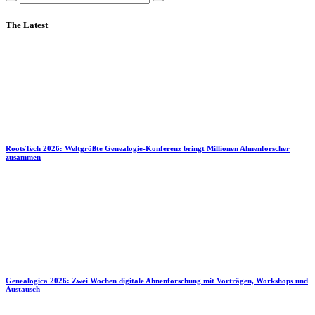
The Latest
RootsTech 2026: Weltgrößte Genealogie-Konferenz bringt Millionen Ahnenforscher
zusammen
Genealogica 2026: Zwei Wochen digitale Ahnenforschung mit Vorträgen, Workshops und
Austausch