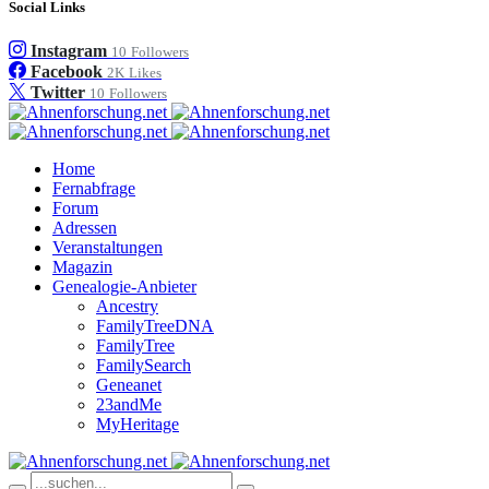
Social Links
Instagram
10
Followers
Facebook
2K
Likes
Twitter
10
Followers
Home
Fernabfrage
Forum
Adressen
Veranstaltungen
Magazin
Genealogie-Anbieter
Ancestry
FamilyTreeDNA
FamilyTree
FamilySearch
Geneanet
23andMe
MyHeritage