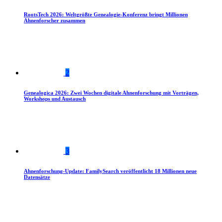
RootsTech 2026: Weltgrößte Genealogie-Konferenz bringt Millionen
Ahnenforscher zusammen
2
Genealogica 2026: Zwei Wochen digitale Ahnenforschung mit Vorträgen,
Workshops und Austausch
3
Ahnenforschung-Update: FamilySearch veröffentlicht 18 Millionen neue
Datensätze