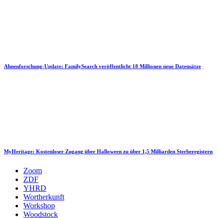
Ahnenforschung-Update: FamilySearch veröffentlicht 18 Millionen neue Datensätze
MyHeritage: Kostenloser Zugang über Halloween zu über 1,5 Milliarden Sterberegistern
Zoom
ZDF
YHRD
Wortherkunft
Workshop
Woodstock