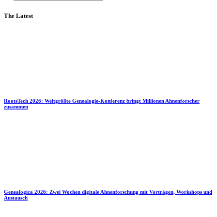
The Latest
RootsTech 2026: Weltgrößte Genealogie-Konferenz bringt Millionen Ahnenforscher
zusammen
Genealogica 2026: Zwei Wochen digitale Ahnenforschung mit Vorträgen, Workshops und
Austausch