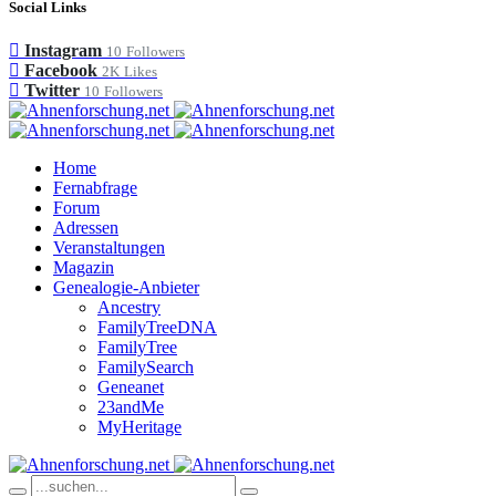
Social Links
Instagram
10
Followers
Facebook
2K
Likes
Twitter
10
Followers
Home
Fernabfrage
Forum
Adressen
Veranstaltungen
Magazin
Genealogie-Anbieter
Ancestry
FamilyTreeDNA
FamilyTree
FamilySearch
Geneanet
23andMe
MyHeritage