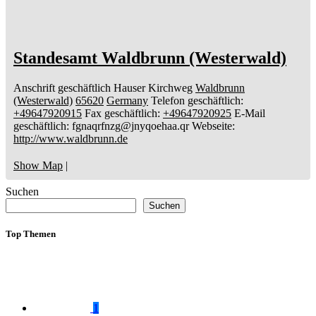
Standesamt Waldbrunn (Westerwald)
Anschrift geschäftlich
Hauser Kirchweg
Waldbrunn
(Westerwald)
65620
Germany
Telefon geschäftlich
:
+49647920915
Fax geschäftlich
:
+49647920925
E-Mail
geschäftlich
:
fgnaqrfnzg@jnyqoehaa.qr
Webseite
:
http://www.waldbrunn.de
Show Map
|
Suchen
Suchen
Top Themen
1