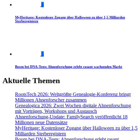
4
MyHeritage: Kostenloser Zugang über Halloween zu über 1,5 Milliarden
Sterberegistern
5
Boom bei DNA-Tests: Ahnenforschung erlebt rasant wachsenden Markt
Aktuelle Themen
RootsTech 2026: Weltgrößte Genealogie-Konferenz bringt
Millionen Ahnenforscher zusammen
Genealogica 2026: Zwei Wochen digitale Ahnenforschung
mit Vorträgen, Workshops und Austausch
Ahnenforschung-Update: FamilySearch veröffentlicht 18
Millionen neue Datensätze
MyHeritage: Kostenloser Zugang über Halloween zu über 1,5
Milliarden Sterberegistern
Boom bei DNA-Tests: Ahnenforschung erlebt rasant