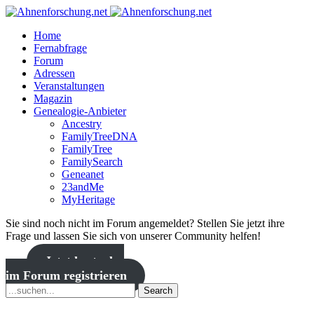
Home
Fernabfrage
Forum
Adressen
Veranstaltungen
Magazin
Genealogie-Anbieter
Ancestry
FamilyTreeDNA
FamilyTree
FamilySearch
Geneanet
23andMe
MyHeritage
Sie sind noch nicht im Forum angemeldet? Stellen Sie jetzt ihre
Frage und lassen Sie sich von unserer Community helfen!
Jetzt kostenlos
im Forum registrieren
Search