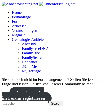
Home
Fernabfrage
Forum
Adressen
Veranstaltungen
Magazin
Genealogie-Anbieter
Ancestry
FamilyTreeDNA
FamilyTree
FamilySearch
Geneanet
23andMe
MyHeritage
Sie sind noch nicht im Forum angemeldet? Stellen Sie jetzt ihre
Frage und lassen Sie sich von unserer Community helfen!
Jetzt kostenlos
im Forum registrieren
Search