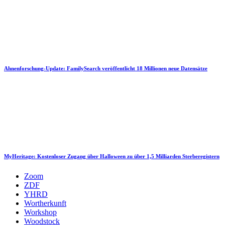
Ahnenforschung-Update: FamilySearch veröffentlicht 18 Millionen neue Datensätze
MyHeritage: Kostenloser Zugang über Halloween zu über 1,5 Milliarden Sterberegistern
Zoom
ZDF
YHRD
Wortherkunft
Workshop
Woodstock