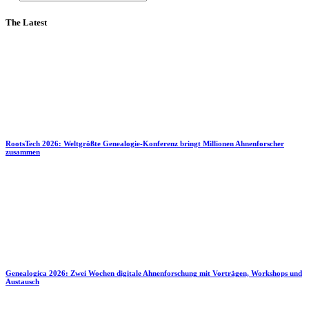
The Latest
RootsTech 2026: Weltgrößte Genealogie-Konferenz bringt Millionen Ahnenforscher
zusammen
Genealogica 2026: Zwei Wochen digitale Ahnenforschung mit Vorträgen, Workshops und
Austausch