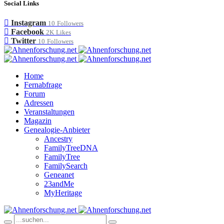
Social Links
Instagram
10
Followers
Facebook
2K
Likes
Twitter
10
Followers
Home
Fernabfrage
Forum
Adressen
Veranstaltungen
Magazin
Genealogie-Anbieter
Ancestry
FamilyTreeDNA
FamilyTree
FamilySearch
Geneanet
23andMe
MyHeritage