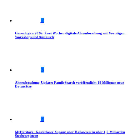
2
Genealogica 2026: Zwei Wochen digitale Ahnenforschung mit Vorträgen,
Workshops und Austausch
3
Ahnenforschung-Update: FamilySearch veröffentlicht 18 Millionen neue
Datensätze
4
MyHeritage: Kostenloser Zugang über Halloween zu über 1,5 Milliarden
Sterberegistern