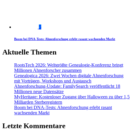
5
Boom bei DNA-Tests: Ahnenforschung erlebt rasant wachsenden Markt
Aktuelle Themen
RootsTech 2026: Weltgrößte Genealogie-Konferenz bringt
Millionen Ahnenforscher zusammen
Genealogica 2026: Zwei Wochen digitale Ahnenforschung
mit Vorträgen, Workshops und Austausch
Ahnenforschung-Update: FamilySearch veröffentlicht 18
Millionen neue Datensätze
MyHeritage: Kostenloser Zugang über Halloween zu über 1,5
Milliarden Sterberegistern
Boom bei DNA-Tests: Ahnenforschung erlebt rasant
wachsenden Markt
Letzte Kommentare