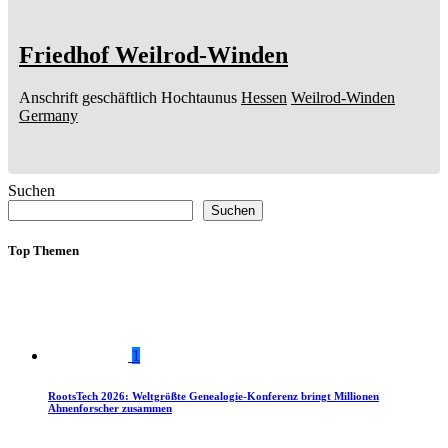
Friedhof Weilrod-Winden
Anschrift geschäftlich
Hochtaunus
Hessen
Weilrod-Winden
Germany
Suchen
Suchen
Top Themen
1
RootsTech 2026: Weltgrößte Genealogie-Konferenz bringt Millionen
Ahnenforscher zusammen