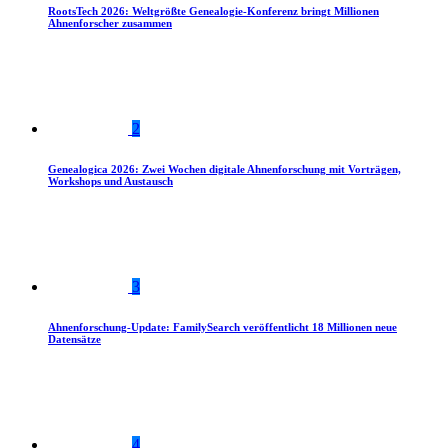
RootsTech 2026: Weltgrößte Genealogie-Konferenz bringt Millionen
Ahnenforscher zusammen
2
Genealogica 2026: Zwei Wochen digitale Ahnenforschung mit Vorträgen,
Workshops und Austausch
3
Ahnenforschung-Update: FamilySearch veröffentlicht 18 Millionen neue
Datensätze
4