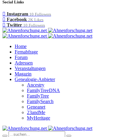
Social Links
Instagram
10
Followers
Facebook
2K
Likes
Twitter
10
Followers
Home
Fernabfrage
Forum
Adressen
Veranstaltungen
Magazin
Genealogie-Anbieter
Ancestry
FamilyTreeDNA
FamilyTree
FamilySearch
Geneanet
23andMe
MyHeritage