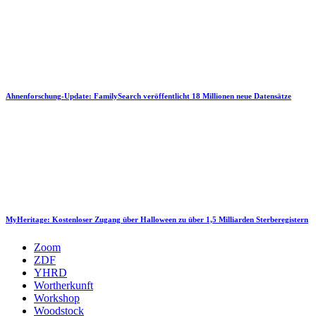
Ahnenforschung-Update: FamilySearch veröffentlicht 18 Millionen neue Datensätze
MyHeritage: Kostenloser Zugang über Halloween zu über 1,5 Milliarden Sterberegistern
Zoom
ZDF
YHRD
Wortherkunft
Workshop
Woodstock