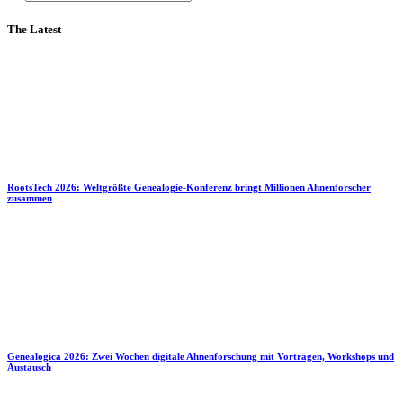
The Latest
RootsTech 2026: Weltgrößte Genealogie-Konferenz bringt Millionen Ahnenforscher
zusammen
Genealogica 2026: Zwei Wochen digitale Ahnenforschung mit Vorträgen, Workshops und
Austausch