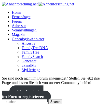
Home
Fernabfrage
Forum
Adressen
Veranstaltungen
Magazin
Genealogie-Anbieter
Ancestry
FamilyTreeDNA
FamilyTree
FamilySearch
Geneanet
23andMe
MyHeritage
Sie sind noch nicht im Forum angemeldet? Stellen Sie jetzt ihre
Frage und lassen Sie sich von unserer Community helfen!
Jetzt kostenlos
im Forum registrieren
Search