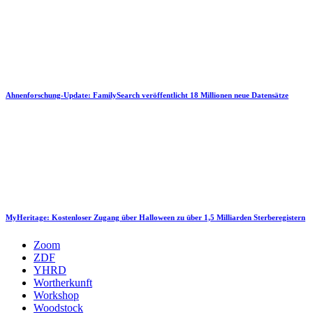
Ahnenforschung-Update: FamilySearch veröffentlicht 18 Millionen neue Datensätze
MyHeritage: Kostenloser Zugang über Halloween zu über 1,5 Milliarden Sterberegistern
Zoom
ZDF
YHRD
Wortherkunft
Workshop
Woodstock