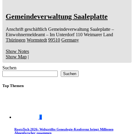
Gemeindeverwaltung Saaleplatte
Anschrift geschäftlich
Gemeindeverwaltung Saaleplatte
–
Einwohnermeldeamt –
Im Unterdorf 110
Weimarer Land
Thüringen
Wormstedt
99510
Germany
Show Notes
Show Map
|
Suchen
Suchen
Top Themen
1
RootsTech 2026: Weltgrößte Genealogie-Konferenz bringt Millionen
Ahnenforscher zusammen