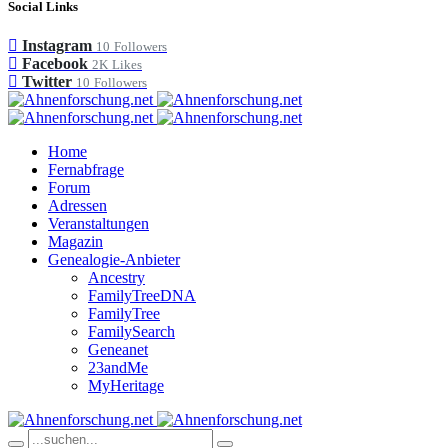
Social Links
Instagram
10
Followers
Facebook
2K
Likes
Twitter
10
Followers
Home
Fernabfrage
Forum
Adressen
Veranstaltungen
Magazin
Genealogie-Anbieter
Ancestry
FamilyTreeDNA
FamilyTree
FamilySearch
Geneanet
23andMe
MyHeritage