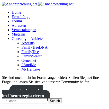
Home
Fernabfrage
Forum
Adressen
Veranstaltungen
Magazin
Genealogie-Anbieter
Ancestry
FamilyTreeDNA
FamilyTree
FamilySearch
Geneanet
23andMe
MyHeritage
Sie sind noch nicht im Forum angemeldet? Stellen Sie jetzt ihre
Frage und lassen Sie sich von unserer Community helfen!
Jetzt kostenlos
im Forum registrieren
Search