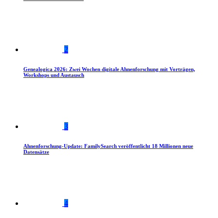
2
Genealogica 2026: Zwei Wochen digitale Ahnenforschung mit Vorträgen,
Workshops und Austausch
3
Ahnenforschung-Update: FamilySearch veröffentlicht 18 Millionen neue
Datensätze
4