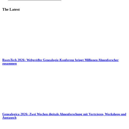
The Latest
RootsTech 2026: Weltgrößte Genealogie-Konferenz bringt Millionen Ahnenforscher
zusammen
Genealogica 2026: Zwei Wochen digitale Ahnenforschung mit Vorträgen, Workshops und
Austausch