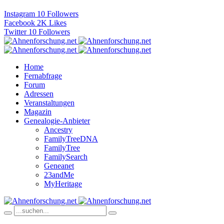
Instagram
10
Followers
Facebook
2K
Likes
Twitter
10
Followers
Home
Fernabfrage
Forum
Adressen
Veranstaltungen
Magazin
Genealogie-Anbieter
Ancestry
FamilyTreeDNA
FamilyTree
FamilySearch
Geneanet
23andMe
MyHeritage