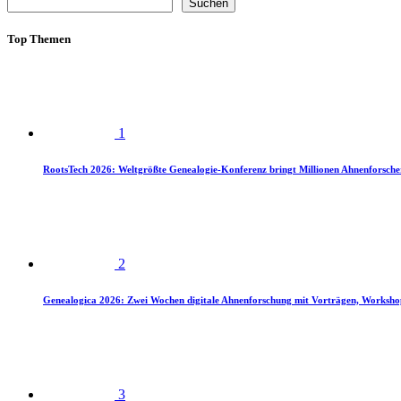
Suchen
Top Themen
1
RootsTech 2026: Weltgrößte Genealogie-Konferenz bringt Millionen Ahnenforsch
2
Genealogica 2026: Zwei Wochen digitale Ahnenforschung mit Vorträgen, Worksho
3