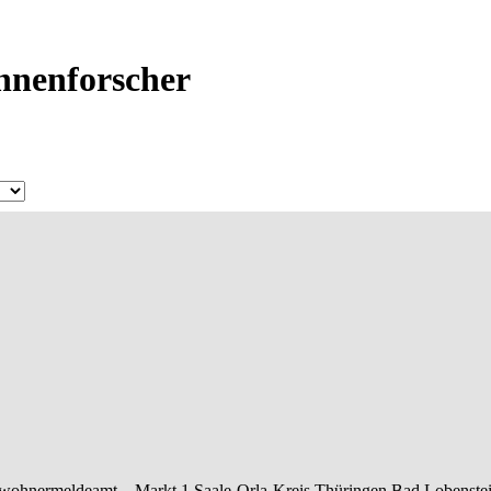
Ahnenforscher
nwohnermeldeamt –
Markt 1
Saale-Orla-Kreis
Thüringen
Bad Lobenste