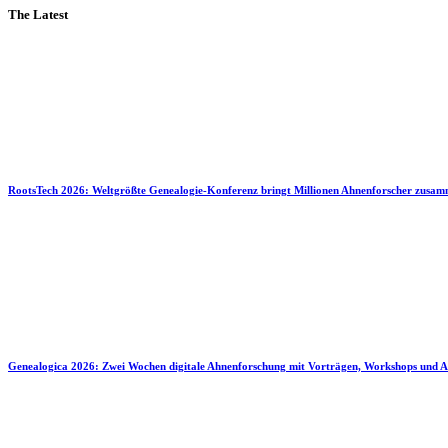
The Latest
RootsTech 2026: Weltgrößte Genealogie-Konferenz bringt Millionen Ahnenforscher zusa
Genealogica 2026: Zwei Wochen digitale Ahnenforschung mit Vorträgen, Workshops und A