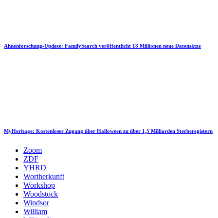
Ahnenforschung-Update: FamilySearch veröffentlicht 18 Millionen neue Datensätze
MyHeritage: Kostenloser Zugang über Halloween zu über 1,5 Milliarden Sterberegistern
Zoom
ZDF
YHRD
Wortherkunft
Workshop
Woodstock
Windsor
William