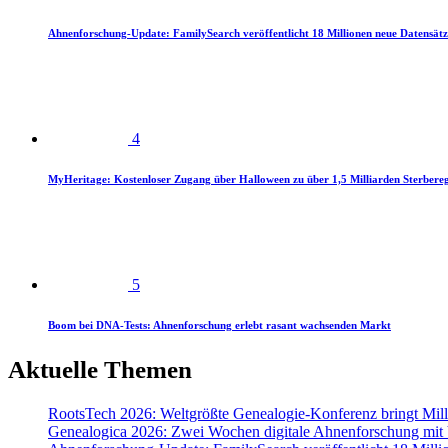
Ahnenforschung-Update: FamilySearch veröffentlicht 18 Millionen neue Datensätz
4
MyHeritage: Kostenloser Zugang über Halloween zu über 1,5 Milliarden Sterbereg
5
Boom bei DNA-Tests: Ahnenforschung erlebt rasant wachsenden Markt
Aktuelle Themen
RootsTech 2026: Weltgrößte Genealogie-Konferenz bringt Mi
Genealogica 2026: Zwei Wochen digitale Ahnenforschung mit