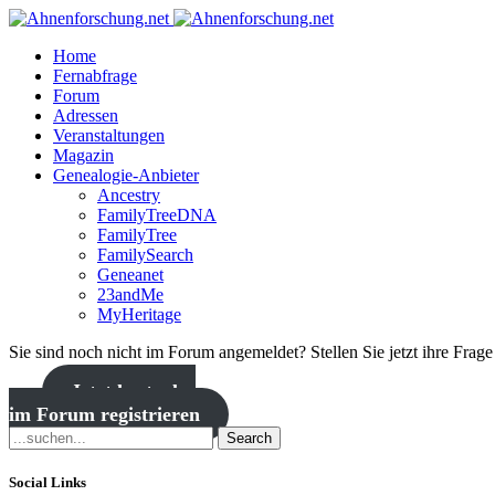
Home
Fernabfrage
Forum
Adressen
Veranstaltungen
Magazin
Genealogie-Anbieter
Ancestry
FamilyTreeDNA
FamilyTree
FamilySearch
Geneanet
23andMe
MyHeritage
Sie sind noch nicht im Forum angemeldet? Stellen Sie jetzt ihre Frag
Jetzt kostenlos
im Forum registrieren
Search
Social Links