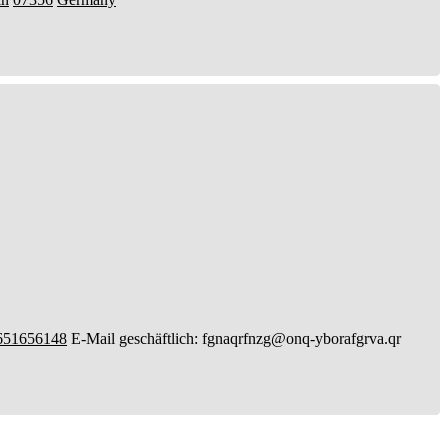
651656148
E-Mail geschäftlich
:
fgnaqrfnzg@onq-yborafgrva.qr