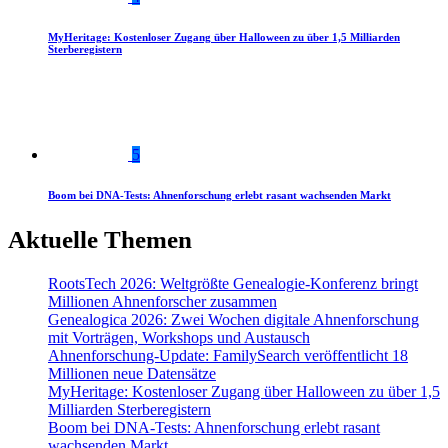
MyHeritage: Kostenloser Zugang über Halloween zu über 1,5 Milliarden
Sterberegistern
5
Boom bei DNA-Tests: Ahnenforschung erlebt rasant wachsenden Markt
Aktuelle Themen
RootsTech 2026: Weltgrößte Genealogie-Konferenz bringt
Millionen Ahnenforscher zusammen
Genealogica 2026: Zwei Wochen digitale Ahnenforschung
mit Vorträgen, Workshops und Austausch
Ahnenforschung-Update: FamilySearch veröffentlicht 18
Millionen neue Datensätze
MyHeritage: Kostenloser Zugang über Halloween zu über 1,5
Milliarden Sterberegistern
Boom bei DNA-Tests: Ahnenforschung erlebt rasant
wachsenden Markt