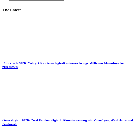
The Latest
RootsTech 2026: Weltgrößte Genealogie-Konferenz bringt Millionen Ahnenforscher
zusammen
Genealogica 2026: Zwei Wochen digitale Ahnenforschung mit Vorträgen, Workshops und
Austausch