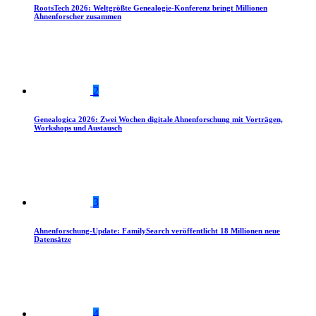
RootsTech 2026: Weltgrößte Genealogie-Konferenz bringt Millionen
Ahnenforscher zusammen
2
Genealogica 2026: Zwei Wochen digitale Ahnenforschung mit Vorträgen,
Workshops und Austausch
3
Ahnenforschung-Update: FamilySearch veröffentlicht 18 Millionen neue
Datensätze
4