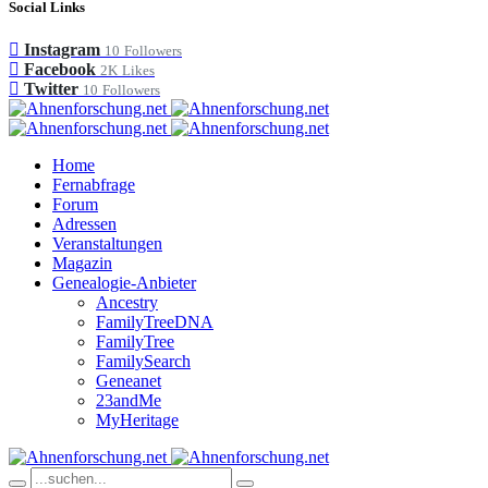
Social Links
Instagram
10
Followers
Facebook
2K
Likes
Twitter
10
Followers
Home
Fernabfrage
Forum
Adressen
Veranstaltungen
Magazin
Genealogie-Anbieter
Ancestry
FamilyTreeDNA
FamilyTree
FamilySearch
Geneanet
23andMe
MyHeritage