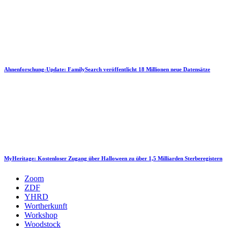
Ahnenforschung-Update: FamilySearch veröffentlicht 18 Millionen neue Datensätze
MyHeritage: Kostenloser Zugang über Halloween zu über 1,5 Milliarden Sterberegistern
Zoom
ZDF
YHRD
Wortherkunft
Workshop
Woodstock