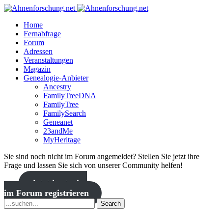
Home
Fernabfrage
Forum
Adressen
Veranstaltungen
Magazin
Genealogie-Anbieter
Ancestry
FamilyTreeDNA
FamilyTree
FamilySearch
Geneanet
23andMe
MyHeritage
Sie sind noch nicht im Forum angemeldet? Stellen Sie jetzt ihre
Frage und lassen Sie sich von unserer Community helfen!
Jetzt kostenlos
im Forum registrieren
Search