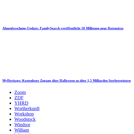
Ahnenforschung-Update: FamilySearch veröffentlicht 18 Millionen neue Datensätze
MyHeritage: Kostenloser Zugang über Halloween zu über 1,5 Milliarden Sterberegistern
Zoom
ZDF
YHRD
Wortherkunft
Workshop
Woodstock
Windsor
William