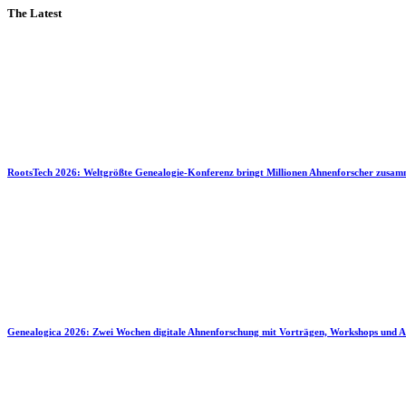
The Latest
RootsTech 2026: Weltgrößte Genealogie-Konferenz bringt Millionen Ahnenforscher zusa
Genealogica 2026: Zwei Wochen digitale Ahnenforschung mit Vorträgen, Workshops und A