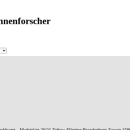
Ahnenforscher
eldeamt –
Marktplatz 20/21
Teltow-Fläming
Brandenburg
Zossen
158