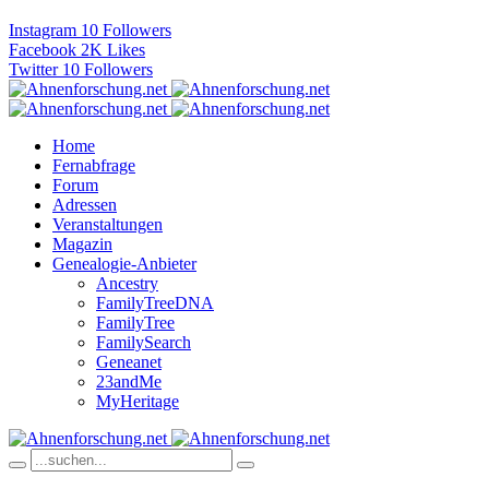
Instagram
10
Followers
Facebook
2K
Likes
Twitter
10
Followers
Home
Fernabfrage
Forum
Adressen
Veranstaltungen
Magazin
Genealogie-Anbieter
Ancestry
FamilyTreeDNA
FamilyTree
FamilySearch
Geneanet
23andMe
MyHeritage