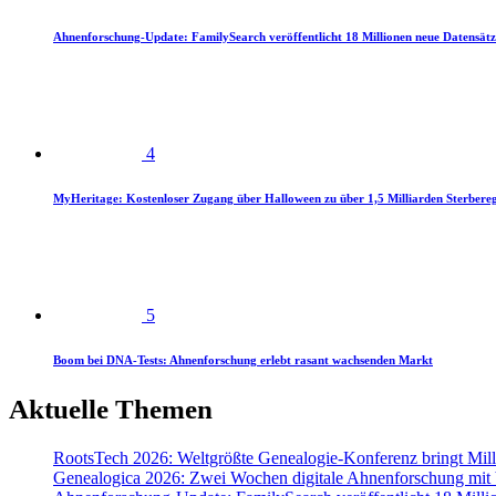
Ahnenforschung-Update: FamilySearch veröffentlicht 18 Millionen neue Datensätz
4
MyHeritage: Kostenloser Zugang über Halloween zu über 1,5 Milliarden Sterbereg
5
Boom bei DNA-Tests: Ahnenforschung erlebt rasant wachsenden Markt
Aktuelle Themen
RootsTech 2026: Weltgrößte Genealogie-Konferenz bringt Mi
Genealogica 2026: Zwei Wochen digitale Ahnenforschung mit