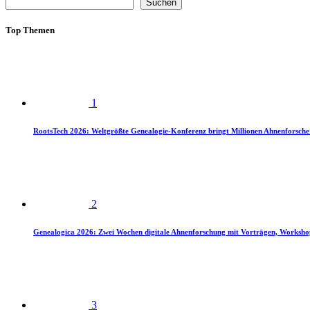
Suchen
Top Themen
1
RootsTech 2026: Weltgrößte Genealogie-Konferenz bringt Millionen Ahnenforsch
2
Genealogica 2026: Zwei Wochen digitale Ahnenforschung mit Vorträgen, Worksho
3