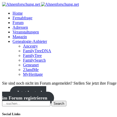
Home
Fernabfrage
Forum
Adressen
Veranstaltungen
Magazin
Genealogie-Anbieter
Ancestry
FamilyTreeDNA
FamilyTree
FamilySearch
Geneanet
23andMe
MyHeritage
Sie sind noch nicht im Forum angemeldet? Stellen Sie jetzt ihre Frag
Jetzt kostenlos
im Forum registrieren
Search
Social Links