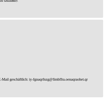
-Mail geschäftlich
:
iy-fgnaqrfnzg@fimbffra.oenaqraohet.qr