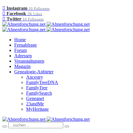
Instagram
10
Followers
Facebook
2K
Likes
Twitter
10
Followers
Home
Fernabfrage
Forum
Adressen
Veranstaltungen
Magazin
Genealogie-Anbieter
Ancestry
FamilyTreeDNA
FamilyTree
FamilySearch
Geneanet
23andMe
MyHeritage