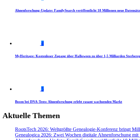
Ahnenforschung-Update: FamilySearch veröffentlicht 18 Millionen neue Datensätz
4
MyHeritage: Kostenloser Zugang über Halloween zu über 1,5 Milliarden Sterbereg
5
Boom bei DNA-Tests: Ahnenforschung erlebt rasant wachsenden Markt
Aktuelle Themen
RootsTech 2026: Weltgrößte Genealogie-Konferenz bringt Mi
Genealogica 2026: Zwei Wochen digitale Ahnenforschung mit