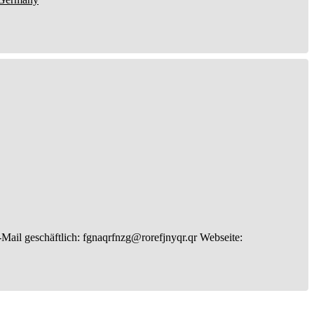
Mail geschäftlich
:
fgnaqrfnzg@rorefjnyqr.qr
Webseite
: