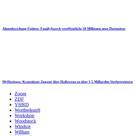
Ahnenforschung-Update: FamilySearch veröffentlicht 18 Millionen neue Datensätze
MyHeritage: Kostenloser Zugang über Halloween zu über 1,5 Milliarden Sterberegistern
Zoom
ZDF
YHRD
Wortherkunft
Workshop
Woodstock
Windsor
William