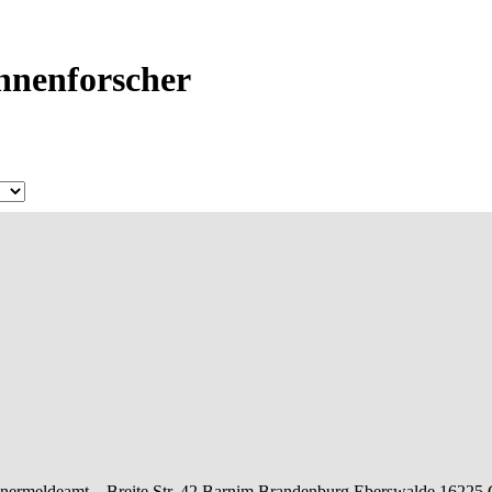
Ahnenforscher
nermeldeamt –
Breite Str. 42
Barnim
Brandenburg
Eberswalde
16225