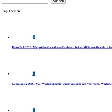
Suchen
Top Themen
1
RootsTech 2026: Weltgrößte Genealogie-Konferenz bringt Millionen Ahnenforsch
2
Genealogica 2026: Zwei Wochen digitale Ahnenforschung mit Vorträgen, Worksho
3