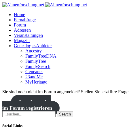
Home
Fernabfrage
Forum
Adressen
Veranstaltungen
Magazin
Genealogie-Anbieter
Ancestry
FamilyTreeDNA
FamilyTree
FamilySearch
Geneanet
23andMe
MyHeritage
Sie sind noch nicht im Forum angemeldet? Stellen Sie jetzt ihre Frag
Jetzt kostenlos
im Forum registrieren
Search
Social Links