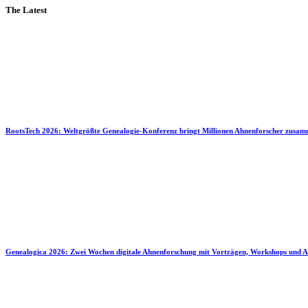
The Latest
RootsTech 2026: Weltgrößte Genealogie-Konferenz bringt Millionen Ahnenforscher zusa
Genealogica 2026: Zwei Wochen digitale Ahnenforschung mit Vorträgen, Workshops und A