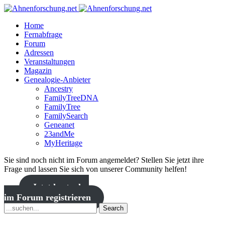
Home
Fernabfrage
Forum
Adressen
Veranstaltungen
Magazin
Genealogie-Anbieter
Ancestry
FamilyTreeDNA
FamilyTree
FamilySearch
Geneanet
23andMe
MyHeritage
Sie sind noch nicht im Forum angemeldet? Stellen Sie jetzt ihre
Frage und lassen Sie sich von unserer Community helfen!
Jetzt kostenlos
im Forum registrieren
Search