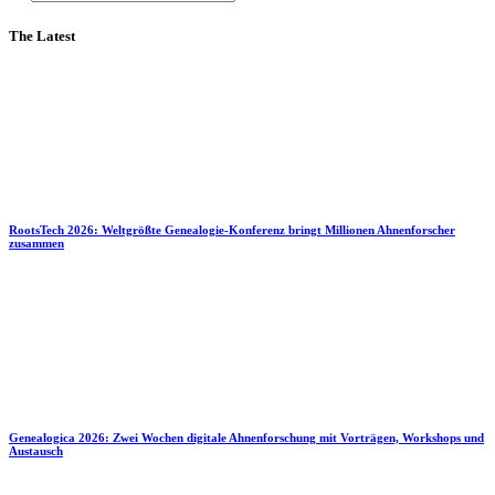
The Latest
RootsTech 2026: Weltgrößte Genealogie-Konferenz bringt Millionen Ahnenforscher
zusammen
Genealogica 2026: Zwei Wochen digitale Ahnenforschung mit Vorträgen, Workshops und
Austausch