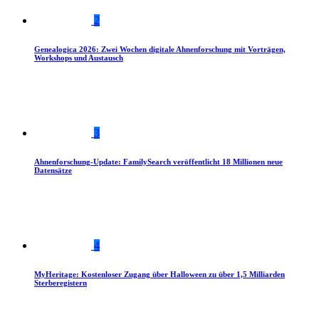
2
Genealogica 2026: Zwei Wochen digitale Ahnenforschung mit Vorträgen,
Workshops und Austausch
3
Ahnenforschung-Update: FamilySearch veröffentlicht 18 Millionen neue
Datensätze
4
MyHeritage: Kostenloser Zugang über Halloween zu über 1,5 Milliarden
Sterberegistern