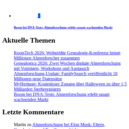
5
Boom bei DNA-Tests: Ahnenforschung erlebt rasant wachsenden Markt
Aktuelle Themen
RootsTech 2026: Weltgrößte Genealogie-Konferenz bringt
Millionen Ahnenforscher zusammen
Genealogica 2026: Zwei Wochen digitale Ahnenforschung
mit Vorträgen, Workshops und Austausch
Ahnenforschung-Update: FamilySearch veröffentlicht 18
Millionen neue Datensätze
MyHeritage: Kostenloser Zugang über Halloween zu über 1,5
Milliarden Sterberegistern
Boom bei DNA-Tests: Ahnenforschung erlebt rasant
wachsenden Markt
Letzte Kommentare
Martin
zu
Ahnenforschung bei Elon Musk: Eltern,