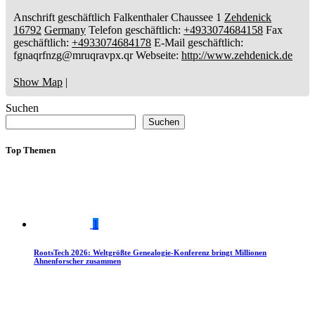
Anschrift geschäftlich
Falkenthaler Chaussee 1
Zehdenick
16792
Germany
Telefon geschäftlich
:
+4933074684158
Fax
geschäftlich
:
+4933074684178
E-Mail geschäftlich
:
fgnaqrfnzg@mruqravpx.qr
Webseite
:
http://www.zehdenick.de
Show Map
|
Suchen
Suchen
Top Themen
1
RootsTech 2026: Weltgrößte Genealogie-Konferenz bringt Millionen
Ahnenforscher zusammen