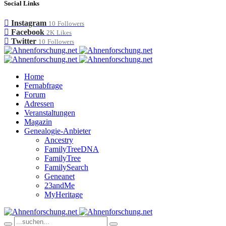
Social Links
Instagram
10
Followers
Facebook
2K
Likes
Twitter
10
Followers
Home
Fernabfrage
Forum
Adressen
Veranstaltungen
Magazin
Genealogie-Anbieter
Ancestry
FamilyTreeDNA
FamilyTree
FamilySearch
Geneanet
23andMe
MyHeritage