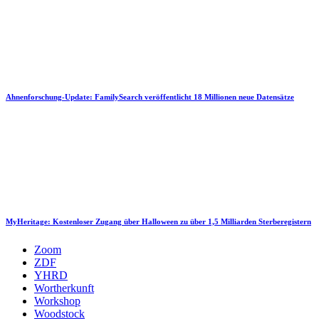
Ahnenforschung-Update: FamilySearch veröffentlicht 18 Millionen neue Datensätze
MyHeritage: Kostenloser Zugang über Halloween zu über 1,5 Milliarden Sterberegistern
Zoom
ZDF
YHRD
Wortherkunft
Workshop
Woodstock