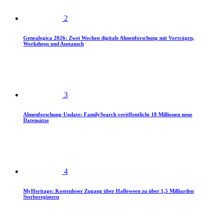
2
Genealogica 2026: Zwei Wochen digitale Ahnenforschung mit Vorträgen,
Workshops und Austausch
3
Ahnenforschung-Update: FamilySearch veröffentlicht 18 Millionen neue
Datensätze
4
MyHeritage: Kostenloser Zugang über Halloween zu über 1,5 Milliarden
Sterberegistern