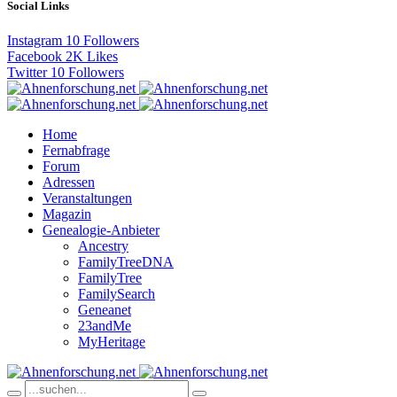
Social Links
Instagram
10
Followers
Facebook
2K
Likes
Twitter
10
Followers
Home
Fernabfrage
Forum
Adressen
Veranstaltungen
Magazin
Genealogie-Anbieter
Ancestry
FamilyTreeDNA
FamilyTree
FamilySearch
Geneanet
23andMe
MyHeritage