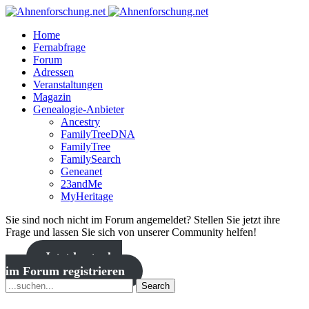
Home
Fernabfrage
Forum
Adressen
Veranstaltungen
Magazin
Genealogie-Anbieter
Ancestry
FamilyTreeDNA
FamilyTree
FamilySearch
Geneanet
23andMe
MyHeritage
Sie sind noch nicht im Forum angemeldet? Stellen Sie jetzt ihre
Frage und lassen Sie sich von unserer Community helfen!
Jetzt kostenlos
im Forum registrieren
Search