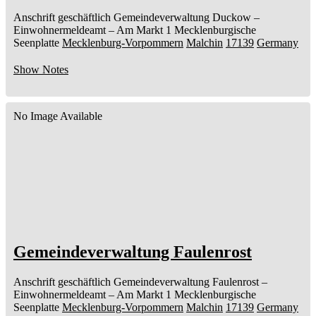
Anschrift geschäftlich
Gemeindeverwaltung Duckow
–
Einwohnermeldeamt –
Am Markt 1
Mecklenburgische
Seenplatte
Mecklenburg-Vorpommern
Malchin
17139
Germany
Show Notes
No Image Available
Gemeindeverwaltung Faulenrost
Anschrift geschäftlich
Gemeindeverwaltung Faulenrost
–
Einwohnermeldeamt –
Am Markt 1
Mecklenburgische
Seenplatte
Mecklenburg-Vorpommern
Malchin
17139
Germany