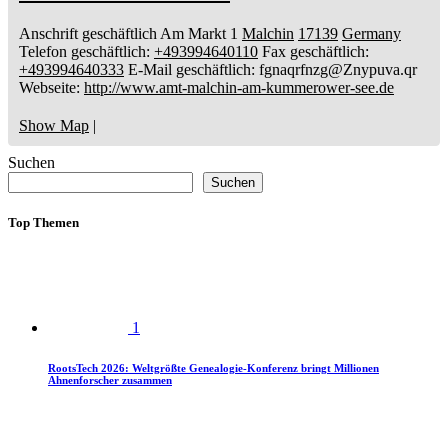
Anschrift geschäftlich
Am Markt 1
Malchin
17139
Germany
Telefon geschäftlich
:
+493994640110
Fax geschäftlich
:
+493994640333
E-Mail geschäftlich
:
fgnaqrfnzg@Znypuva.qr
Webseite
:
http://www.amt-malchin-am-kummerower-see.de
Show Map
|
Suchen
Suchen
Top Themen
1
RootsTech 2026: Weltgrößte Genealogie-Konferenz bringt Millionen
Ahnenforscher zusammen