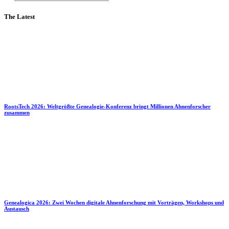
The Latest
RootsTech 2026: Weltgrößte Genealogie-Konferenz bringt Millionen Ahnenforscher
zusammen
Genealogica 2026: Zwei Wochen digitale Ahnenforschung mit Vorträgen, Workshops und
Austausch