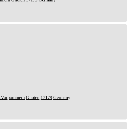
-Vorpommern
Gnoien
17179
Germany