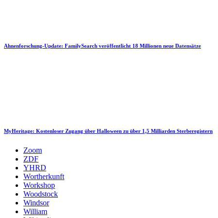
Ahnenforschung-Update: FamilySearch veröffentlicht 18 Millionen neue Datensätze
MyHeritage: Kostenloser Zugang über Halloween zu über 1,5 Milliarden Sterberegistern
Zoom
ZDF
YHRD
Wortherkunft
Workshop
Woodstock
Windsor
William