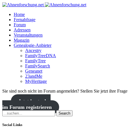
Home
Fernabfrage
Forum
Adressen
Veranstaltungen
Magazin
Genealogie-Anbieter
Ancestry
FamilyTreeDNA
FamilyTree
FamilySearch
Geneanet
23andMe
MyHeritage
Sie sind noch nicht im Forum angemeldet? Stellen Sie jetzt ihre Frag
Jetzt kostenlos
im Forum registrieren
Search
Social Links