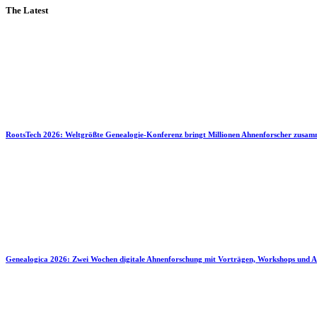
The Latest
RootsTech 2026: Weltgrößte Genealogie-Konferenz bringt Millionen Ahnenforscher zusa
Genealogica 2026: Zwei Wochen digitale Ahnenforschung mit Vorträgen, Workshops und A