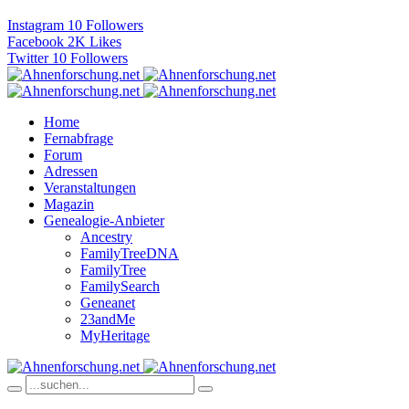
Instagram
10
Followers
Facebook
2K
Likes
Twitter
10
Followers
Home
Fernabfrage
Forum
Adressen
Veranstaltungen
Magazin
Genealogie-Anbieter
Ancestry
FamilyTreeDNA
FamilyTree
FamilySearch
Geneanet
23andMe
MyHeritage