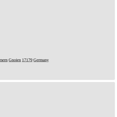
mern
Gnoien
17179
Germany