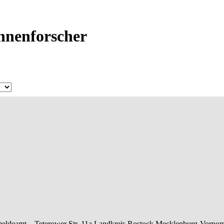
Ahnenforscher
eldeamt –
Teterower Str. 11a
Landkreis Rostock
Mecklenburg-Vorpo