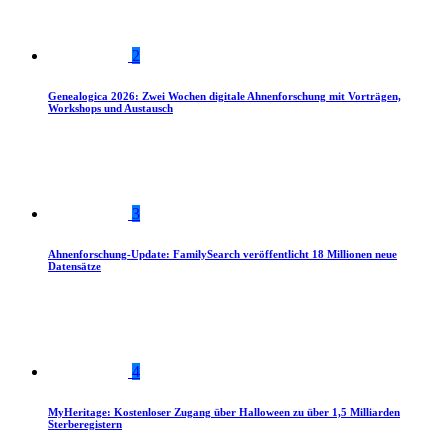
2
Genealogica 2026: Zwei Wochen digitale Ahnenforschung mit Vorträgen,
Workshops und Austausch
3
Ahnenforschung-Update: FamilySearch veröffentlicht 18 Millionen neue
Datensätze
4
MyHeritage: Kostenloser Zugang über Halloween zu über 1,5 Milliarden
Sterberegistern