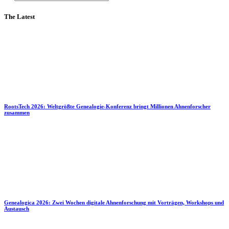
The Latest
RootsTech 2026: Weltgrößte Genealogie-Konferenz bringt Millionen Ahnenforscher
zusammen
Genealogica 2026: Zwei Wochen digitale Ahnenforschung mit Vorträgen, Workshops und
Austausch