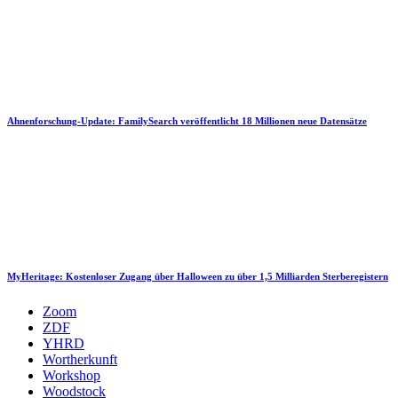
Ahnenforschung-Update: FamilySearch veröffentlicht 18 Millionen neue Datensätze
MyHeritage: Kostenloser Zugang über Halloween zu über 1,5 Milliarden Sterberegistern
Zoom
ZDF
YHRD
Wortherkunft
Workshop
Woodstock