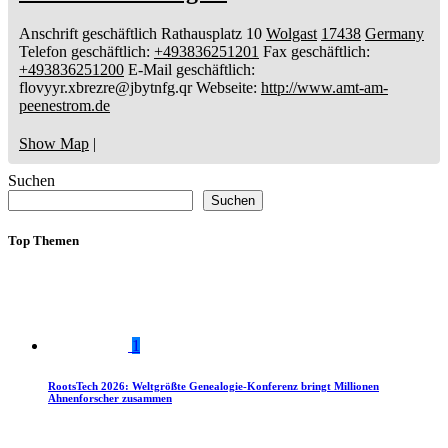
Anschrift geschäftlich
Rathausplatz 10
Wolgast
17438
Germany
Telefon geschäftlich
:
+493836251201
Fax geschäftlich
:
+493836251200
E-Mail geschäftlich
:
flovyyr.xbrezre@jbytnfg.qr
Webseite
:
http://www.amt-am-
peenestrom.de
Show Map
|
Suchen
Suchen
Top Themen
1
RootsTech 2026: Weltgrößte Genealogie-Konferenz bringt Millionen
Ahnenforscher zusammen