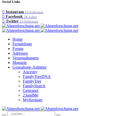
Social Links
Instagram
10
Followers
Facebook
2K
Likes
Twitter
10
Followers
Home
Fernabfrage
Forum
Adressen
Veranstaltungen
Magazin
Genealogie-Anbieter
Ancestry
FamilyTreeDNA
FamilyTree
FamilySearch
Geneanet
23andMe
MyHeritage