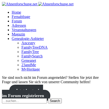
Home
Fernabfrage
Forum
Adressen
Veranstaltungen
Magazin
Genealogie-Anbieter
Ancestry
FamilyTreeDNA
FamilyTree
FamilySearch
Geneanet
23andMe
MyHeritage
Sie sind noch nicht im Forum angemeldet? Stellen Sie jetzt ihre
Frage und lassen Sie sich von unserer Community helfen!
Jetzt kostenlos
im Forum registrieren
Search