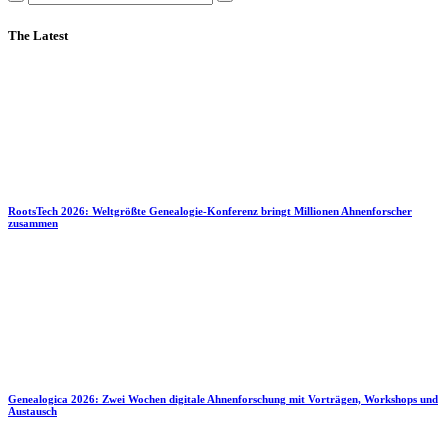
The Latest
RootsTech 2026: Weltgrößte Genealogie-Konferenz bringt Millionen Ahnenforscher
zusammen
Genealogica 2026: Zwei Wochen digitale Ahnenforschung mit Vorträgen, Workshops und
Austausch