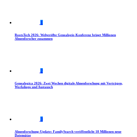
1
RootsTech 2026: Weltgrößte Genealogie-Konferenz bringt Millionen
Ahnenforscher zusammen
2
Genealogica 2026: Zwei Wochen digitale Ahnenforschung mit Vorträgen,
Workshops und Austausch
3
Ahnenforschung-Update: FamilySearch veröffentlicht 18 Millionen neue
Datensätze