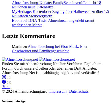
Ahnenforschung-Update: FamilySearch veröffentlicht 18
Millionen neue Datensätze
MyHeritage: Kostenloser Zugang über Halloween zu über 1,5
Milliarden Sterberegistern
Boom bei DNA-Tests: Ahnenforschung erlebt rasant
wachsenden Markt
Letzte Kommentare
Martin
zu
Ahnenforschung bei Elon Musk: Eltern,
Geschwister und Familiengeschichte
Finden Sie mit Ahnenforschung.Net Ihre Vorfahren. Egal ob im
Forum, durch unsere Quellen oder über einen Dritt-Anbieter.
Ahnenforschung.Net ist unabhängig, objektiv und verlässlich!
10
2K
10
© 2024 Ahnenforschung.net |
Impressum
|
Datenschutz
Neueste Beiträge