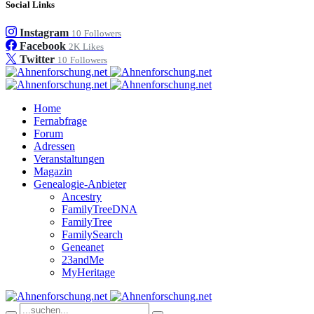
Social Links
Instagram
10
Followers
Facebook
2K
Likes
Twitter
10
Followers
Home
Fernabfrage
Forum
Adressen
Veranstaltungen
Magazin
Genealogie-Anbieter
Ancestry
FamilyTreeDNA
FamilyTree
FamilySearch
Geneanet
23andMe
MyHeritage