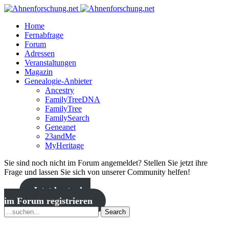
Home
Fernabfrage
Forum
Adressen
Veranstaltungen
Magazin
Genealogie-Anbieter
Ancestry
FamilyTreeDNA
FamilyTree
FamilySearch
Geneanet
23andMe
MyHeritage
Sie sind noch nicht im Forum angemeldet? Stellen Sie jetzt ihre
Frage und lassen Sie sich von unserer Community helfen!
Jetzt kostenlos
im Forum registrieren
Search