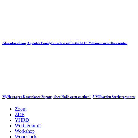
Ahnenforschung-Update: FamilySearch veröffentlicht 18 Millionen neue Datensätze
MyHeritage: Kostenloser Zugang über Halloween zu über 1,5 Milliarden Sterberegistern
Zoom
ZDF
YHRD
Wortherkunft
Workshop
Woodstock