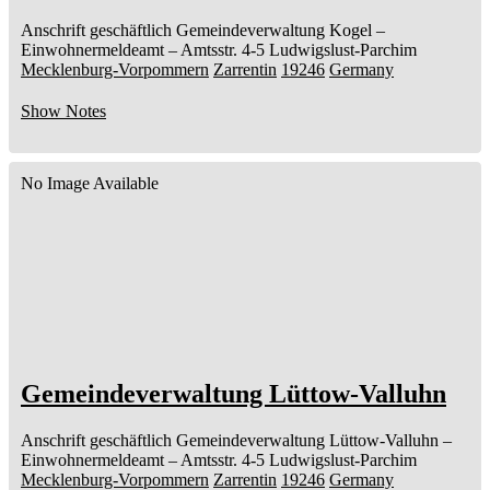
Anschrift geschäftlich
Gemeindeverwaltung Kogel
–
Einwohnermeldeamt –
Amtsstr. 4-5
Ludwigslust-Parchim
Mecklenburg-Vorpommern
Zarrentin
19246
Germany
Show Notes
No Image Available
Gemeindeverwaltung Lüttow-Valluhn
Anschrift geschäftlich
Gemeindeverwaltung Lüttow-Valluhn
–
Einwohnermeldeamt –
Amtsstr. 4-5
Ludwigslust-Parchim
Mecklenburg-Vorpommern
Zarrentin
19246
Germany