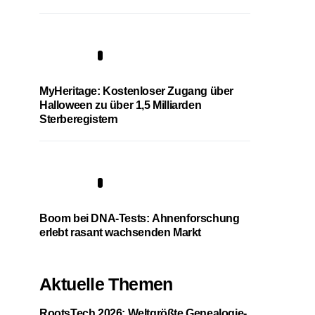
4
MyHeritage: Kostenloser Zugang über
Halloween zu über 1,5 Milliarden
Sterberegistern
5
Boom bei DNA-Tests: Ahnenforschung
erlebt rasant wachsenden Markt
Aktuelle Themen
RootsTech 2026: Weltgrößte Genealogie-