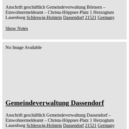
Anschrift geschäftlich
Gemeindeverwaltung Börnsen
–
Einwohnermeldeamt –
Christa-Höppner-Platz 1
Herzogtum
Lauenburg
Schleswig-Holstein
Dassendorf
21521
Germany
Show Notes
No Image Available
Gemeindeverwaltung Dassendorf
Anschrift geschäftlich
Gemeindeverwaltung Dassendorf
–
Einwohnermeldeamt –
Christa-Höppner-Platz 1
Herzogtum
Lauenburg
Schleswig-Holstein
Dassendorf
21521
Germany