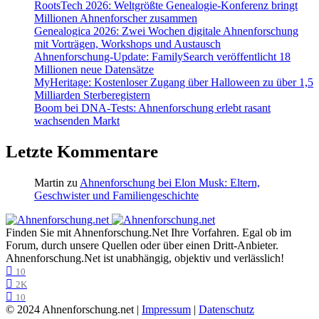
RootsTech 2026: Weltgrößte Genealogie-Konferenz bringt
Millionen Ahnenforscher zusammen
Genealogica 2026: Zwei Wochen digitale Ahnenforschung
mit Vorträgen, Workshops und Austausch
Ahnenforschung-Update: FamilySearch veröffentlicht 18
Millionen neue Datensätze
MyHeritage: Kostenloser Zugang über Halloween zu über 1,5
Milliarden Sterberegistern
Boom bei DNA-Tests: Ahnenforschung erlebt rasant
wachsenden Markt
Letzte Kommentare
Martin
zu
Ahnenforschung bei Elon Musk: Eltern,
Geschwister und Familiengeschichte
Finden Sie mit Ahnenforschung.Net Ihre Vorfahren. Egal ob im
Forum, durch unsere Quellen oder über einen Dritt-Anbieter.
Ahnenforschung.Net ist unabhängig, objektiv und verlässlich!
10
2K
10
© 2024 Ahnenforschung.net |
Impressum
|
Datenschutz