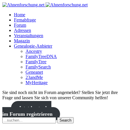
Home
Fernabfrage
Forum
Adressen
Veranstaltungen
Magazin
Genealogie-Anbieter
Ancestry
FamilyTreeDNA
FamilyTree
FamilySearch
Geneanet
23andMe
MyHeritage
Sie sind noch nicht im Forum angemeldet? Stellen Sie jetzt ihre
Frage und lassen Sie sich von unserer Community helfen!
Jetzt kostenlos
im Forum registrieren
Search