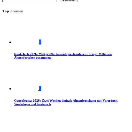
Top Themen
1
RootsTech 2026: Weltgrößte Genealogie-Konferenz bringt Millionen
Ahnenforscher zusammen
2
Genealogica 2026: Zwei Wochen digitale Ahnenforschung mit Vorträgen,
Workshops und Austausch