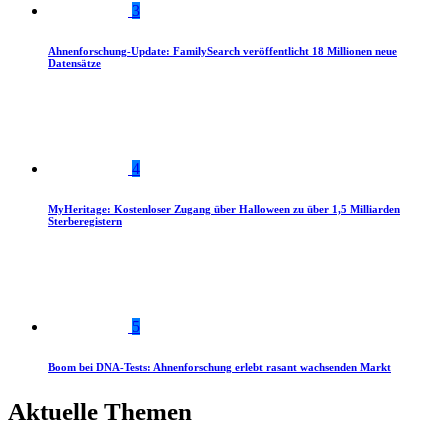
3
Ahnenforschung-Update: FamilySearch veröffentlicht 18 Millionen neue
Datensätze
4
MyHeritage: Kostenloser Zugang über Halloween zu über 1,5 Milliarden
Sterberegistern
5
Boom bei DNA-Tests: Ahnenforschung erlebt rasant wachsenden Markt
Aktuelle Themen