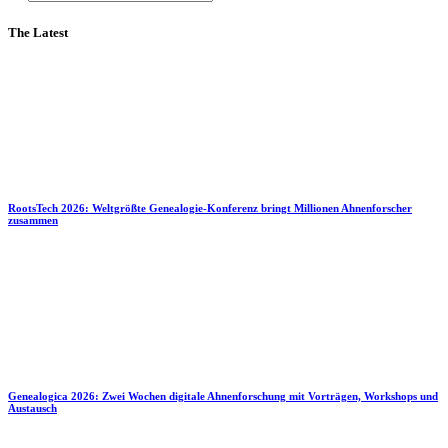
The Latest
RootsTech 2026: Weltgrößte Genealogie-Konferenz bringt Millionen Ahnenforscher
zusammen
Genealogica 2026: Zwei Wochen digitale Ahnenforschung mit Vorträgen, Workshops und
Austausch