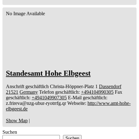
No Image Available
Standesamt Hohe Elbgeest
Anschrift geschäftlich
Christa-Höppner-Platz 1
Dassendorf
21521
Germany
Telefon geschäftlich
:
+494104990305
Fax
geschäftlich
:
+4941049907305
E-Mail geschäftlich
:
z.frireva@nzg-ubur-ryotrrfg.qr
Webseite
:
http://www.amt-hohe-
elbgeest.de
Show Map
|
Suchen
Suchen