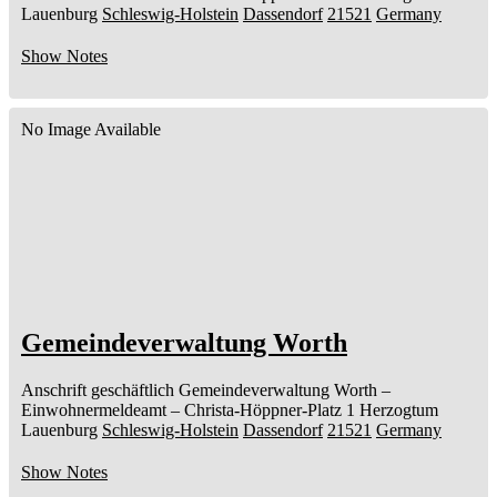
Lauenburg
Schleswig-Holstein
Dassendorf
21521
Germany
Show Notes
No Image Available
Gemeindeverwaltung Worth
Anschrift geschäftlich
Gemeindeverwaltung Worth
–
Einwohnermeldeamt –
Christa-Höppner-Platz 1
Herzogtum
Lauenburg
Schleswig-Holstein
Dassendorf
21521
Germany
Show Notes