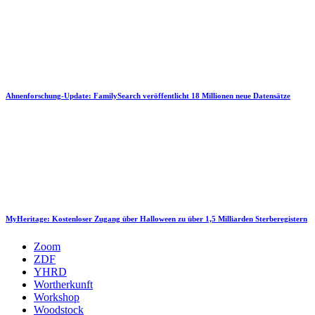
Ahnenforschung-Update: FamilySearch veröffentlicht 18 Millionen neue Datensätze
MyHeritage: Kostenloser Zugang über Halloween zu über 1,5 Milliarden Sterberegistern
Zoom
ZDF
YHRD
Wortherkunft
Workshop
Woodstock