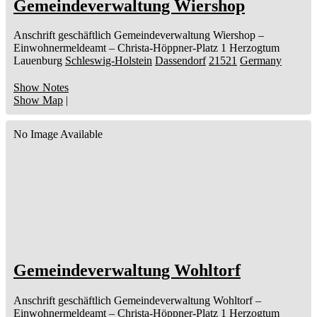
Gemeindeverwaltung Wiershop
Anschrift geschäftlich
Gemeindeverwaltung Wiershop
–
Einwohnermeldeamt –
Christa-Höppner-Platz 1
Herzogtum
Lauenburg
Schleswig-Holstein
Dassendorf
21521
Germany
Show Notes
Show Map
|
No Image Available
Gemeindeverwaltung Wohltorf
Anschrift geschäftlich
Gemeindeverwaltung Wohltorf
–
Einwohnermeldeamt –
Christa-Höppner-Platz 1
Herzogtum