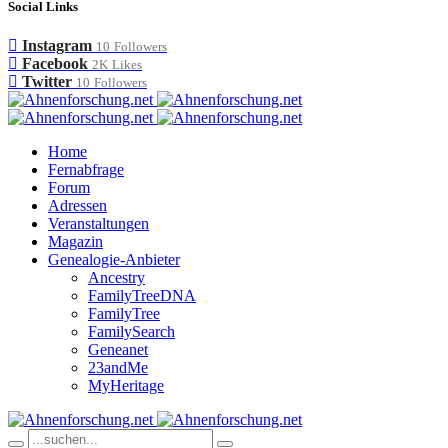
Social Links
Instagram
10
Followers
Facebook
2K
Likes
Twitter
10
Followers
Home
Fernabfrage
Forum
Adressen
Veranstaltungen
Magazin
Genealogie-Anbieter
Ancestry
FamilyTreeDNA
FamilyTree
FamilySearch
Geneanet
23andMe
MyHeritage