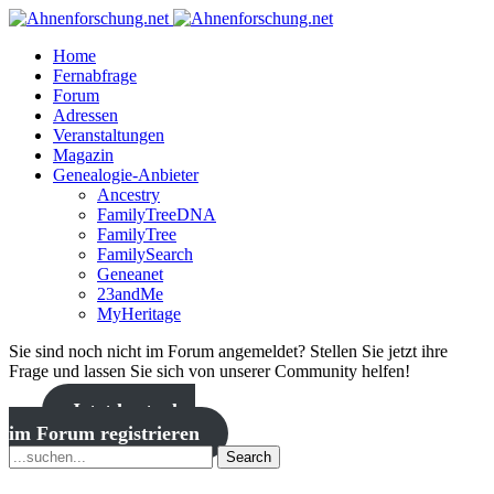
Home
Fernabfrage
Forum
Adressen
Veranstaltungen
Magazin
Genealogie-Anbieter
Ancestry
FamilyTreeDNA
FamilyTree
FamilySearch
Geneanet
23andMe
MyHeritage
Sie sind noch nicht im Forum angemeldet? Stellen Sie jetzt ihre
Frage und lassen Sie sich von unserer Community helfen!
Jetzt kostenlos
im Forum registrieren
Search