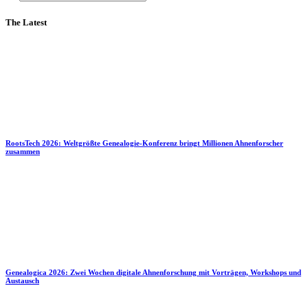
The Latest
RootsTech 2026: Weltgrößte Genealogie-Konferenz bringt Millionen Ahnenforscher
zusammen
Genealogica 2026: Zwei Wochen digitale Ahnenforschung mit Vorträgen, Workshops und
Austausch