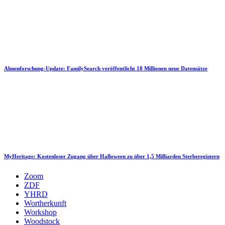
Ahnenforschung-Update: FamilySearch veröffentlicht 18 Millionen neue Datensätze
MyHeritage: Kostenloser Zugang über Halloween zu über 1,5 Milliarden Sterberegistern
Zoom
ZDF
YHRD
Wortherkunft
Workshop
Woodstock