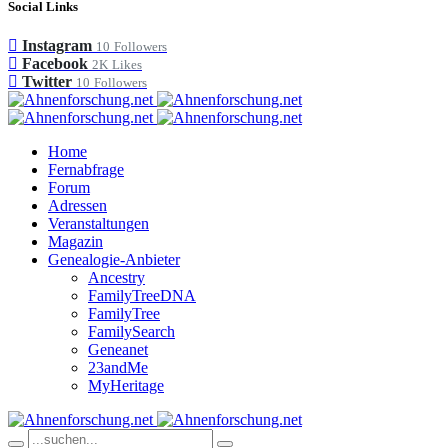
Social Links
Instagram
10
Followers
Facebook
2K
Likes
Twitter
10
Followers
Home
Fernabfrage
Forum
Adressen
Veranstaltungen
Magazin
Genealogie-Anbieter
Ancestry
FamilyTreeDNA
FamilyTree
FamilySearch
Geneanet
23andMe
MyHeritage