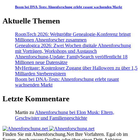
Boom bei DNA-Tests: Ahnenforschung erlebt rasant wachsenden Markt
Aktuelle Themen
RootsTech 2026: Weltgrößte Genealogie-Konferenz bringt
Millionen Ahnenforscher zusammen
Genealogica 2026: Zwei Wochen digitale Ahnenforschung
mit Vorträgen, Workshops und Austausch
Ahnenforschung-Update: FamilySearch veröffentlicht 18
Millionen neue Datensätze
MyHeritage: Kostenloser Zugang über Halloween zu über 1,5
Milliarden Sterberegistern
Boom bei DNA-Tests: Ahnenforschung erlebt rasant
wachsenden Markt
Letzte Kommentare
Martin
zu
Ahnenforschung bei Elon Musk: Eltern,
Geschwister und Familiengeschichte
Finden Sie mit Ahnenforschung.Net Ihre Vorfahren. Egal ob im
Forum, durch unsere Quellen oder über einen Dritt-Anbieter.