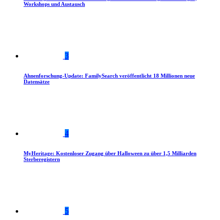
Workshops und Austausch
3
Ahnenforschung-Update: FamilySearch veröffentlicht 18 Millionen neue
Datensätze
4
MyHeritage: Kostenloser Zugang über Halloween zu über 1,5 Milliarden
Sterberegistern
5