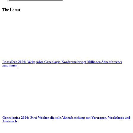
The Latest
RootsTech 2026: Weltgrößte Genealogie-Konferenz bringt Millionen Ahnenforscher
zusammen
Genealogica 2026: Zwei Wochen digitale Ahnenforschung mit Vorträgen, Workshops und
Austausch