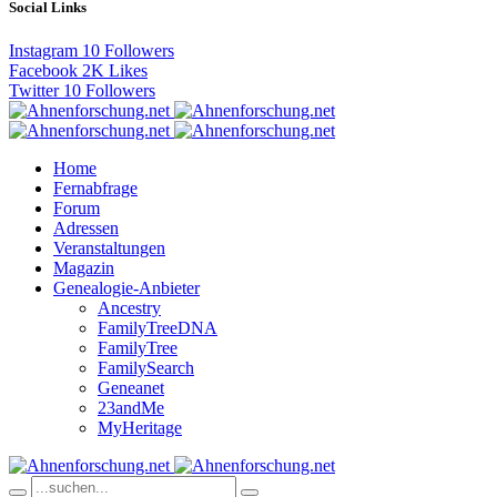
Social Links
Instagram
10
Followers
Facebook
2K
Likes
Twitter
10
Followers
Home
Fernabfrage
Forum
Adressen
Veranstaltungen
Magazin
Genealogie-Anbieter
Ancestry
FamilyTreeDNA
FamilyTree
FamilySearch
Geneanet
23andMe
MyHeritage