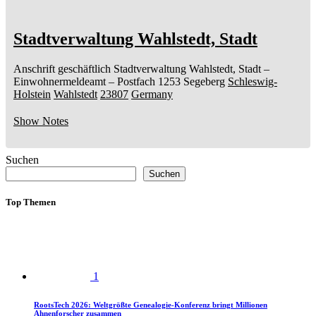
Stadtverwaltung Wahlstedt, Stadt
Anschrift geschäftlich
Stadtverwaltung Wahlstedt, Stadt
–
Einwohnermeldeamt –
Postfach 1253
Segeberg
Schleswig-
Holstein
Wahlstedt
23807
Germany
Show Notes
Suchen
Suchen
Top Themen
1
RootsTech 2026: Weltgrößte Genealogie-Konferenz bringt Millionen
Ahnenforscher zusammen