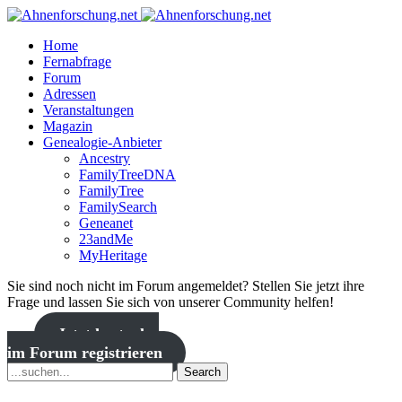
Home
Fernabfrage
Forum
Adressen
Veranstaltungen
Magazin
Genealogie-Anbieter
Ancestry
FamilyTreeDNA
FamilyTree
FamilySearch
Geneanet
23andMe
MyHeritage
Sie sind noch nicht im Forum angemeldet? Stellen Sie jetzt ihre
Frage und lassen Sie sich von unserer Community helfen!
Jetzt kostenlos
im Forum registrieren
Search