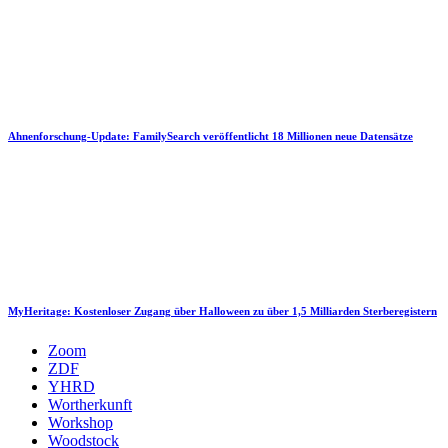
Ahnenforschung-Update: FamilySearch veröffentlicht 18 Millionen neue Datensätze
MyHeritage: Kostenloser Zugang über Halloween zu über 1,5 Milliarden Sterberegistern
Zoom
ZDF
YHRD
Wortherkunft
Workshop
Woodstock