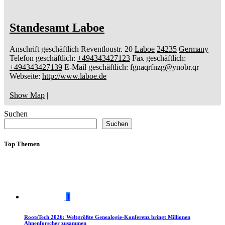
Standesamt Laboe
Anschrift geschäftlich
Reventloustr. 20
Laboe
24235
Germany
Telefon geschäftlich
:
+494343427123
Fax geschäftlich
:
+494343427139
E-Mail geschäftlich
:
fgnaqrfnzg@ynobr.qr
Webseite
:
http://www.laboe.de
Show Map
|
Suchen
Suchen
Top Themen
1
RootsTech 2026: Weltgrößte Genealogie-Konferenz bringt Millionen
Ahnenforscher zusammen