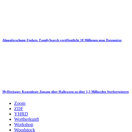
Ahnenforschung-Update: FamilySearch veröffentlicht 18 Millionen neue Datensätze
MyHeritage: Kostenloser Zugang über Halloween zu über 1,5 Milliarden Sterberegistern
Zoom
ZDF
YHRD
Wortherkunft
Workshop
Woodstock