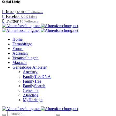
Social Links
Instagram
10
Followers
Facebook
2K
Likes
Twitter
10
Followers
Home
Fernabfrage
Forum
Adressen
Veranstaltungen
Magazin
Genealogie-Anbieter
Ancestry
FamilyTreeDNA
FamilyTree
FamilySearch
Geneanet
23andMe
MyHeritage