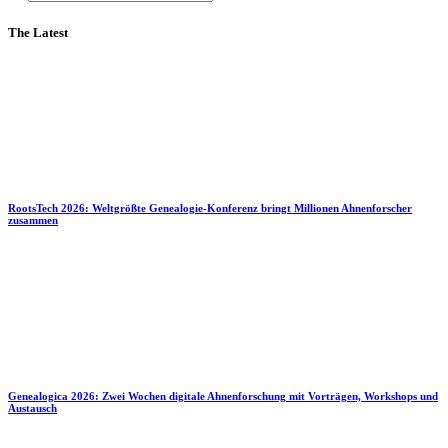
The Latest
RootsTech 2026: Weltgrößte Genealogie-Konferenz bringt Millionen Ahnenforscher
zusammen
Genealogica 2026: Zwei Wochen digitale Ahnenforschung mit Vorträgen, Workshops und
Austausch