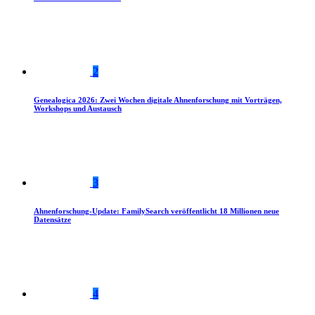
2
Genealogica 2026: Zwei Wochen digitale Ahnenforschung mit Vorträgen,
Workshops und Austausch
3
Ahnenforschung-Update: FamilySearch veröffentlicht 18 Millionen neue
Datensätze
4