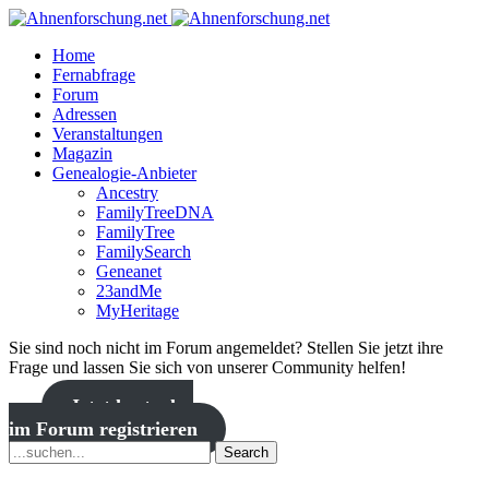
Home
Fernabfrage
Forum
Adressen
Veranstaltungen
Magazin
Genealogie-Anbieter
Ancestry
FamilyTreeDNA
FamilyTree
FamilySearch
Geneanet
23andMe
MyHeritage
Sie sind noch nicht im Forum angemeldet? Stellen Sie jetzt ihre
Frage und lassen Sie sich von unserer Community helfen!
Jetzt kostenlos
im Forum registrieren
Search