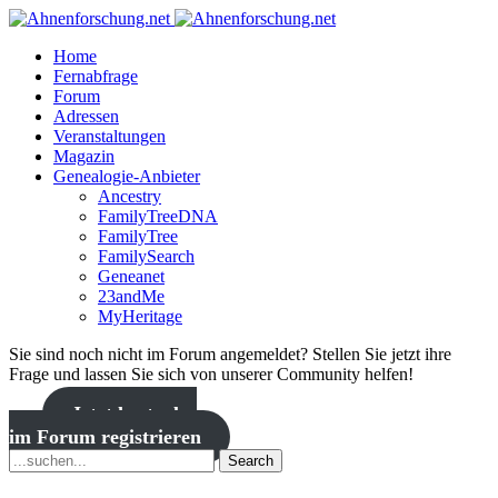
Home
Fernabfrage
Forum
Adressen
Veranstaltungen
Magazin
Genealogie-Anbieter
Ancestry
FamilyTreeDNA
FamilyTree
FamilySearch
Geneanet
23andMe
MyHeritage
Sie sind noch nicht im Forum angemeldet? Stellen Sie jetzt ihre
Frage und lassen Sie sich von unserer Community helfen!
Jetzt kostenlos
im Forum registrieren
Search