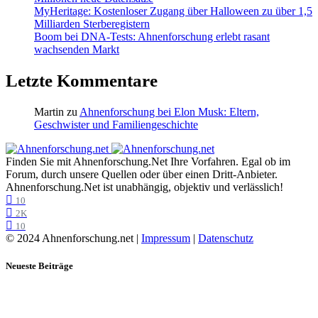
MyHeritage: Kostenloser Zugang über Halloween zu über 1,5
Milliarden Sterberegistern
Boom bei DNA-Tests: Ahnenforschung erlebt rasant
wachsenden Markt
Letzte Kommentare
Martin
zu
Ahnenforschung bei Elon Musk: Eltern,
Geschwister und Familiengeschichte
Finden Sie mit Ahnenforschung.Net Ihre Vorfahren. Egal ob im
Forum, durch unsere Quellen oder über einen Dritt-Anbieter.
Ahnenforschung.Net ist unabhängig, objektiv und verlässlich!
10
2K
10
© 2024 Ahnenforschung.net |
Impressum
|
Datenschutz
Neueste Beiträge