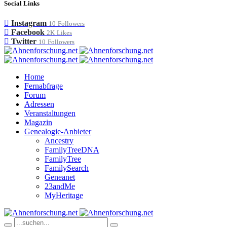
Social Links
Instagram
10
Followers
Facebook
2K
Likes
Twitter
10
Followers
Home
Fernabfrage
Forum
Adressen
Veranstaltungen
Magazin
Genealogie-Anbieter
Ancestry
FamilyTreeDNA
FamilyTree
FamilySearch
Geneanet
23andMe
MyHeritage