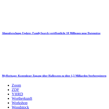
Ahnenforschung-Update: FamilySearch veröffentlicht 18 Millionen neue Datensätze
MyHeritage: Kostenloser Zugang über Halloween zu über 1,5 Milliarden Sterberegistern
Zoom
ZDF
YHRD
Wortherkunft
Workshop
Woodstock