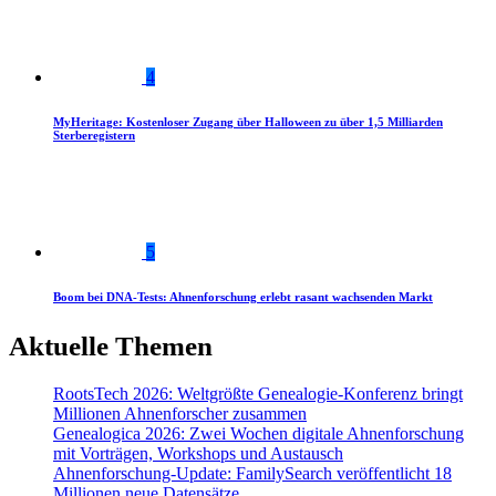
4
MyHeritage: Kostenloser Zugang über Halloween zu über 1,5 Milliarden
Sterberegistern
5
Boom bei DNA-Tests: Ahnenforschung erlebt rasant wachsenden Markt
Aktuelle Themen
RootsTech 2026: Weltgrößte Genealogie-Konferenz bringt
Millionen Ahnenforscher zusammen
Genealogica 2026: Zwei Wochen digitale Ahnenforschung
mit Vorträgen, Workshops und Austausch
Ahnenforschung-Update: FamilySearch veröffentlicht 18
Millionen neue Datensätze