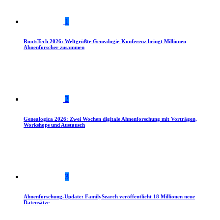
1
RootsTech 2026: Weltgrößte Genealogie-Konferenz bringt Millionen
Ahnenforscher zusammen
2
Genealogica 2026: Zwei Wochen digitale Ahnenforschung mit Vorträgen,
Workshops und Austausch
3
Ahnenforschung-Update: FamilySearch veröffentlicht 18 Millionen neue
Datensätze