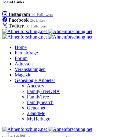
Social Links
Instagram
10
Followers
Facebook
2K
Likes
Twitter
10
Followers
Home
Fernabfrage
Forum
Adressen
Veranstaltungen
Magazin
Genealogie-Anbieter
Ancestry
FamilyTreeDNA
FamilyTree
FamilySearch
Geneanet
23andMe
MyHeritage