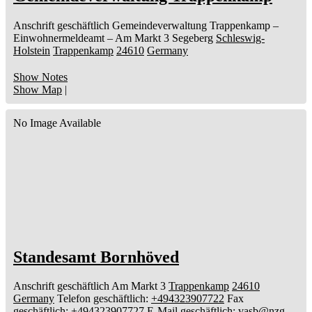
Anschrift geschäftlich
Gemeindeverwaltung Trappenkamp
–
Einwohnermeldeamt –
Am Markt 3
Segeberg
Schleswig-
Holstein
Trappenkamp
24610
Germany
Show Notes
Show Map
|
No Image Available
Standesamt Bornhöved
Anschrift geschäftlich
Am Markt 3
Trappenkamp
24610
Germany
Telefon geschäftlich
:
+494323907722
Fax
geschäftlich
:
+494323907727
E-Mail geschäftlich
:
vasb@nzg-