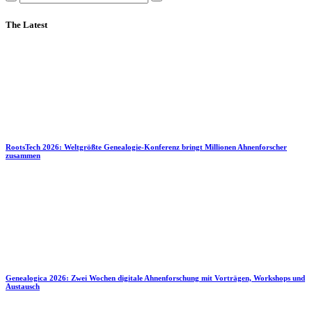
The Latest
RootsTech 2026: Weltgrößte Genealogie-Konferenz bringt Millionen Ahnenforscher
zusammen
Genealogica 2026: Zwei Wochen digitale Ahnenforschung mit Vorträgen, Workshops und
Austausch