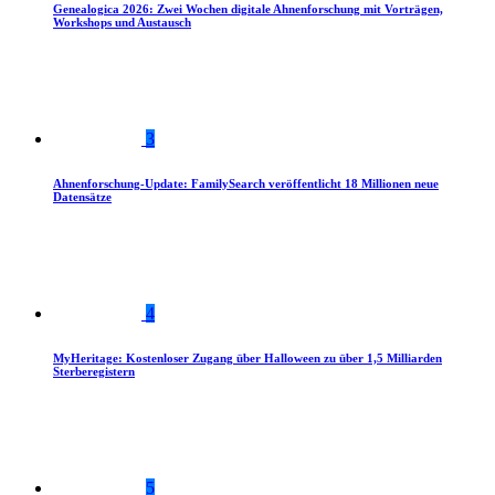
Genealogica 2026: Zwei Wochen digitale Ahnenforschung mit Vorträgen,
Workshops und Austausch
3
Ahnenforschung-Update: FamilySearch veröffentlicht 18 Millionen neue
Datensätze
4
MyHeritage: Kostenloser Zugang über Halloween zu über 1,5 Milliarden
Sterberegistern
5