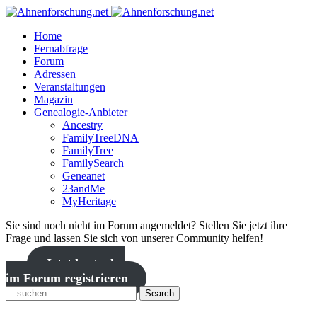
Home
Fernabfrage
Forum
Adressen
Veranstaltungen
Magazin
Genealogie-Anbieter
Ancestry
FamilyTreeDNA
FamilyTree
FamilySearch
Geneanet
23andMe
MyHeritage
Sie sind noch nicht im Forum angemeldet? Stellen Sie jetzt ihre
Frage und lassen Sie sich von unserer Community helfen!
Jetzt kostenlos
im Forum registrieren
Search