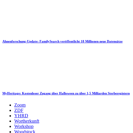
Ahnenforschung-Update: FamilySearch veröffentlicht 18 Millionen neue Datensätze
MyHeritage: Kostenloser Zugang über Halloween zu über 1,5 Milliarden Sterberegistern
Zoom
ZDF
YHRD
Wortherkunft
Workshop
Woodstock