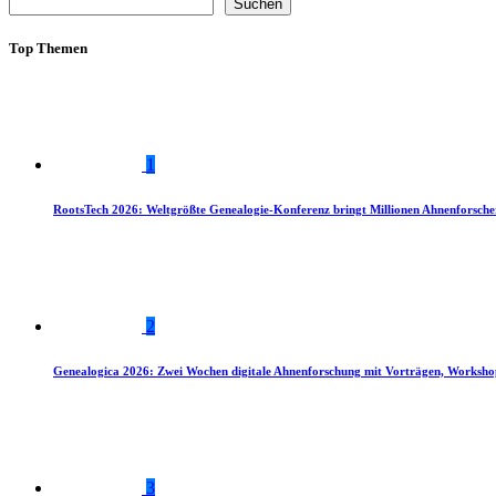
Suchen
Top Themen
1
RootsTech 2026: Weltgrößte Genealogie-Konferenz bringt Millionen Ahnenforsch
2
Genealogica 2026: Zwei Wochen digitale Ahnenforschung mit Vorträgen, Worksho
3