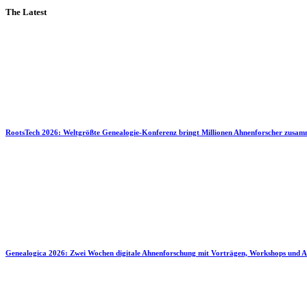
The Latest
RootsTech 2026: Weltgrößte Genealogie-Konferenz bringt Millionen Ahnenforscher zusa
Genealogica 2026: Zwei Wochen digitale Ahnenforschung mit Vorträgen, Workshops und A