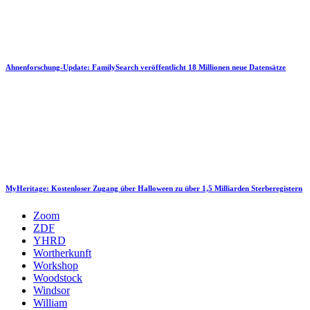
Ahnenforschung-Update: FamilySearch veröffentlicht 18 Millionen neue Datensätze
MyHeritage: Kostenloser Zugang über Halloween zu über 1,5 Milliarden Sterberegistern
Zoom
ZDF
YHRD
Wortherkunft
Workshop
Woodstock
Windsor
William