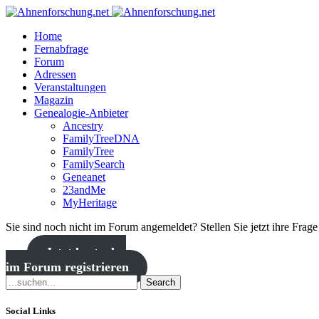
Home
Fernabfrage
Forum
Adressen
Veranstaltungen
Magazin
Genealogie-Anbieter
Ancestry
FamilyTreeDNA
FamilyTree
FamilySearch
Geneanet
23andMe
MyHeritage
Sie sind noch nicht im Forum angemeldet? Stellen Sie jetzt ihre Frag
Jetzt kostenlos
im Forum registrieren
Search
Social Links