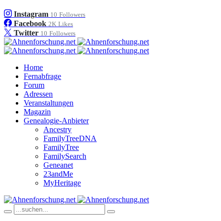
Instagram
10
Followers
Facebook
2K
Likes
Twitter
10
Followers
Home
Fernabfrage
Forum
Adressen
Veranstaltungen
Magazin
Genealogie-Anbieter
Ancestry
FamilyTreeDNA
FamilyTree
FamilySearch
Geneanet
23andMe
MyHeritage