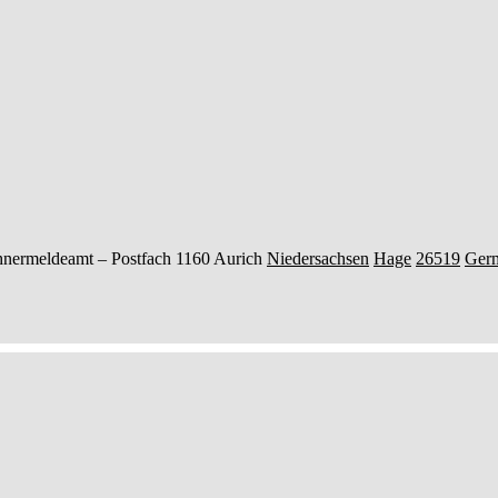
hnermeldeamt –
Postfach 1160
Aurich
Niedersachsen
Hage
26519
Ger