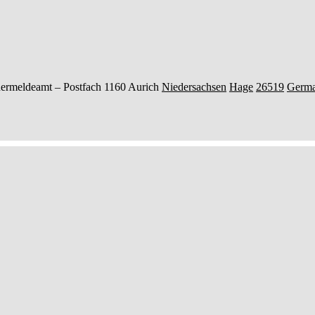
ermeldeamt –
Postfach 1160
Aurich
Niedersachsen
Hage
26519
Germ