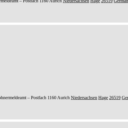
rmeldeamt –
Postfach 1160
Aurich
Niedersachsen
Hage
26519
Germa
ohnermeldeamt –
Postfach 1160
Aurich
Niedersachsen
Hage
26519
Ge