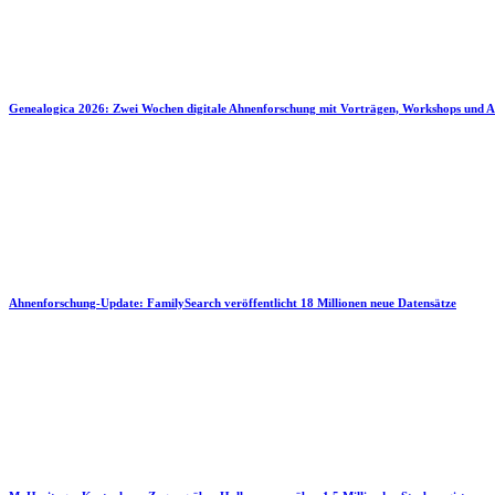
Genealogica 2026: Zwei Wochen digitale Ahnenforschung mit Vorträgen, Workshops und A
Ahnenforschung-Update: FamilySearch veröffentlicht 18 Millionen neue Datensätze