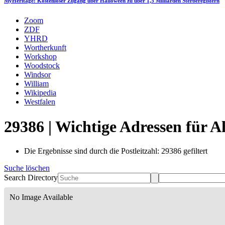
MyHeritage: Kostenloser Zugang über Halloween zu über 1,5 Milliarden Sterberegistern
Zoom
ZDF
YHRD
Wortherkunft
Workshop
Woodstock
Windsor
William
Wikipedia
Westfalen
29386 | Wichtige Adressen für 
Die Ergebnisse sind durch die Postleitzahl: 29386 gefiltert
Suche löschen
Search Directory
No Image Available