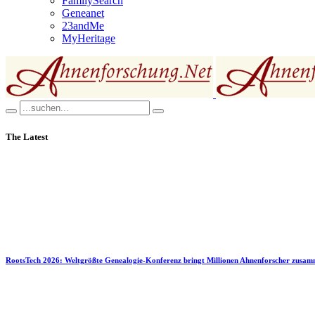
FamilySearch
Geneanet
23andMe
MyHeritage
The Latest
RootsTech 2026: Weltgrößte Genealogie-Konferenz bringt Millionen Ahnenforscher zusa