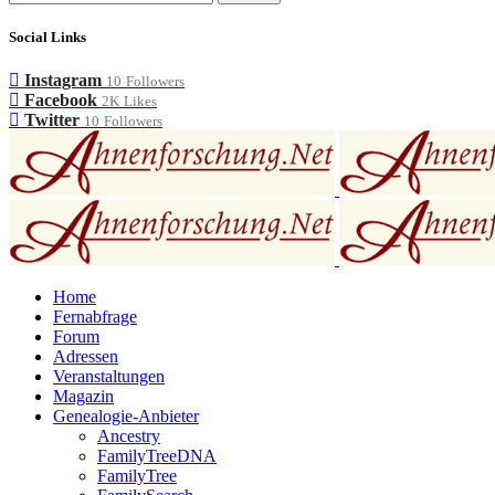
Social Links
Instagram
10
Followers
Facebook
2K
Likes
Twitter
10
Followers
Home
Fernabfrage
Forum
Adressen
Veranstaltungen
Magazin
Genealogie-Anbieter
Ancestry
FamilyTreeDNA
FamilyTree