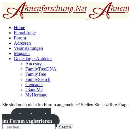
Home
Fernabfrage
Forum
Adressen
Veranstaltungen
Magazin
Genealogie-Anbieter
Ancestry
FamilyTreeDNA
FamilyTree
FamilySearch
Geneanet
23andMe
MyHeritage
Sie sind noch nicht im Forum angemeldet? Stellen Sie jetzt ihre Frag
Jetzt kostenlos
im Forum registrieren
Search