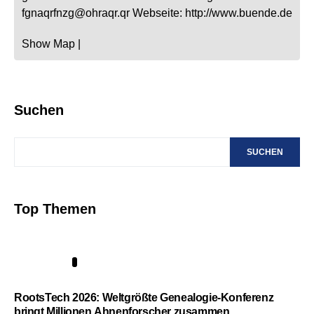
fgnaqrfnzg@ohraqr.qr
Webseite
:
http://www.buende.de
Show Map
|
Suchen
SUCHEN
Top Themen
1
RootsTech 2026: Weltgrößte Genealogie-Konferenz
bringt Millionen Ahnenforscher zusammen