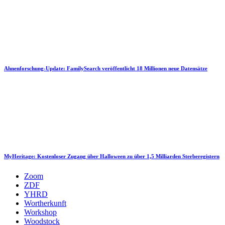
Ahnenforschung-Update: FamilySearch veröffentlicht 18 Millionen neue Datensätze
MyHeritage: Kostenloser Zugang über Halloween zu über 1,5 Milliarden Sterberegistern
Zoom
ZDF
YHRD
Wortherkunft
Workshop
Woodstock