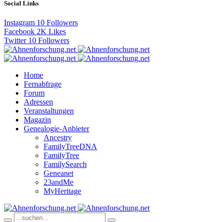
Social Links
Instagram
10
Followers
Facebook
2K
Likes
Twitter
10
Followers
Home
Fernabfrage
Forum
Adressen
Veranstaltungen
Magazin
Genealogie-Anbieter
Ancestry
FamilyTreeDNA
FamilyTree
FamilySearch
Geneanet
23andMe
MyHeritage