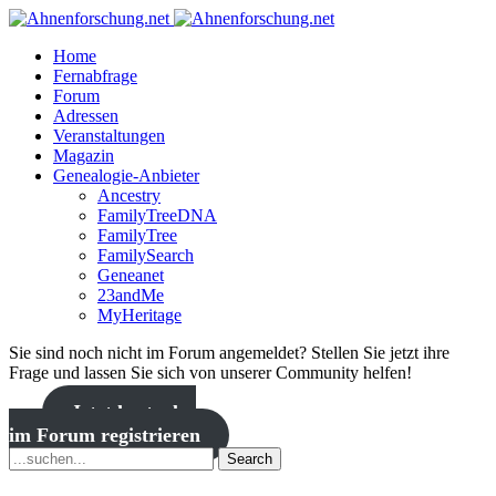
Home
Fernabfrage
Forum
Adressen
Veranstaltungen
Magazin
Genealogie-Anbieter
Ancestry
FamilyTreeDNA
FamilyTree
FamilySearch
Geneanet
23andMe
MyHeritage
Sie sind noch nicht im Forum angemeldet? Stellen Sie jetzt ihre
Frage und lassen Sie sich von unserer Community helfen!
Jetzt kostenlos
im Forum registrieren
Search