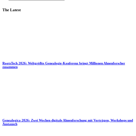
The Latest
RootsTech 2026: Weltgrößte Genealogie-Konferenz bringt Millionen Ahnenforscher
zusammen
Genealogica 2026: Zwei Wochen digitale Ahnenforschung mit Vorträgen, Workshops und
Austausch