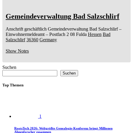
Gemeindeverwaltung Bad Salzschlirf
Anschrift geschäftlich
Gemeindeverwaltung Bad Salzschlirf
–
Einwohnermeldeamt –
Postfach 2 08
Fulda
Hessen
Bad
Salzschlirf
36360
Germany
Show Notes
Suchen
Suchen
Top Themen
1
RootsTech 2026: Weltgrößte Genealogie-Konferenz bringt Millionen
Ahnenforscher zusammen