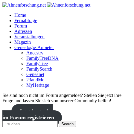
Home
Fernabfrage
Forum
Adressen
Veranstaltungen
Magazin
Genealogie-Anbieter
Ancestry
FamilyTreeDNA
FamilyTree
FamilySearch
Geneanet
23andMe
MyHeritage
Sie sind noch nicht im Forum angemeldet? Stellen Sie jetzt ihre
Frage und lassen Sie sich von unserer Community helfen!
Jetzt kostenlos
im Forum registrieren
Search