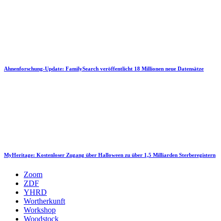
Ahnenforschung-Update: FamilySearch veröffentlicht 18 Millionen neue Datensätze
MyHeritage: Kostenloser Zugang über Halloween zu über 1,5 Milliarden Sterberegistern
Zoom
ZDF
YHRD
Wortherkunft
Workshop
Woodstock