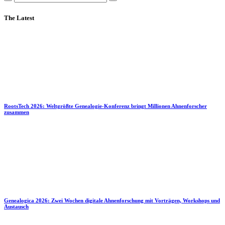
The Latest
RootsTech 2026: Weltgrößte Genealogie-Konferenz bringt Millionen Ahnenforscher
zusammen
Genealogica 2026: Zwei Wochen digitale Ahnenforschung mit Vorträgen, Workshops und
Austausch