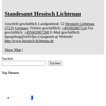
Standesamt Hessisch Lichtenau
Anschrift geschäftlich
Landgrafenstr. 52
Hessisch Lichtenau
37235
Germany
Telefon geschäftlich
:
+495602807124
Fax
geschäftlich
:
+495602807200
E-Mail geschäftlich
:
fgnaqrfnzg@urffvfpu-yvpugranh.qr
Webseite
:
http://www.hessisch-lichtenau.de
Show Map
|
Suchen
Suchen
Top Themen
1