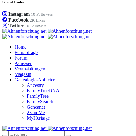
Social Links
Instagram
10
Followers
Facebook
2K
Likes
Twitter
10
Followers
Home
Fernabfrage
Forum
Adressen
Veranstaltungen
Magazin
Genealogie-Anbieter
Ancestry
FamilyTreeDNA
FamilyTree
FamilySearch
Geneanet
23andMe
MyHeritage