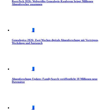
RootsTech 2026: Weltgrößte Genealogie-Konferenz bringt Millionen
Ahnenforscher zusammen
2
Genealogica 2026: Zwei Wochen digitale Ahnenforschung mit Vorträgen,
Workshops und Austausch
3
Ahnenforschung-Update: FamilySearch veröffentlicht 18 Millionen neue
Datensätze
4