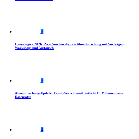
2
Genealogica 2026: Zwei Wochen digitale Ahnenforschung mit Vorträgen,
Workshops und Austausch
3
Ahnenforschung-Update: FamilySearch veröffentlicht 18 Millionen neue
Datensätze
4