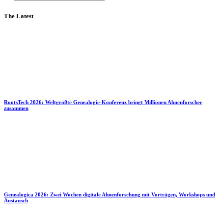
The Latest
RootsTech 2026: Weltgrößte Genealogie-Konferenz bringt Millionen Ahnenforscher
zusammen
Genealogica 2026: Zwei Wochen digitale Ahnenforschung mit Vorträgen, Workshops und
Austausch