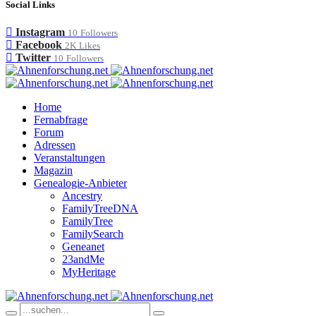
Social Links
Instagram
10
Followers
Facebook
2K
Likes
Twitter
10
Followers
Home
Fernabfrage
Forum
Adressen
Veranstaltungen
Magazin
Genealogie-Anbieter
Ancestry
FamilyTreeDNA
FamilyTree
FamilySearch
Geneanet
23andMe
MyHeritage