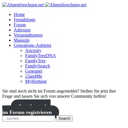
Home
Fernabfrage
Forum
Adressen
Veranstaltungen
Magazin
Genealogie-Anbieter
Ancestry
FamilyTreeDNA
FamilyTree
FamilySearch
Geneanet
23andMe
MyHeritage
Sie sind noch nicht im Forum angemeldet? Stellen Sie jetzt ihre
Frage und lassen Sie sich von unserer Community helfen!
Jetzt kostenlos
im Forum registrieren
Search