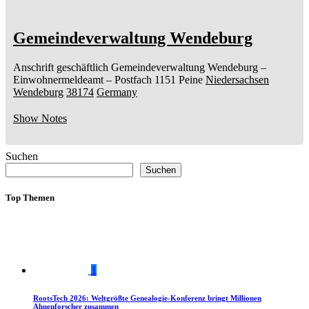
Gemeindeverwaltung Wendeburg
Anschrift geschäftlich
Gemeindeverwaltung Wendeburg
–
Einwohnermeldeamt –
Postfach 1151
Peine
Niedersachsen
Wendeburg
38174
Germany
Show Notes
Suchen
Suchen
Top Themen
1
RootsTech 2026: Weltgrößte Genealogie-Konferenz bringt Millionen
Ahnenforscher zusammen