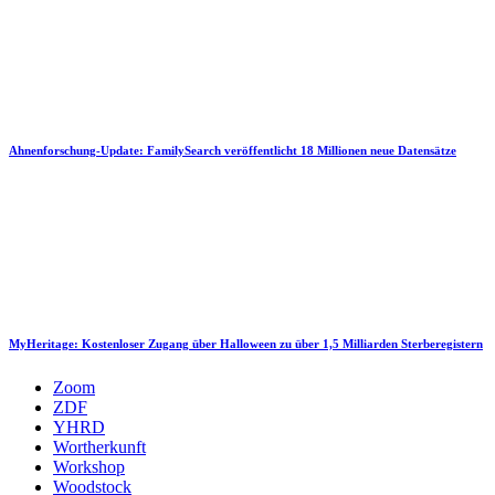
Ahnenforschung-Update: FamilySearch veröffentlicht 18 Millionen neue Datensätze
MyHeritage: Kostenloser Zugang über Halloween zu über 1,5 Milliarden Sterberegistern
Zoom
ZDF
YHRD
Wortherkunft
Workshop
Woodstock