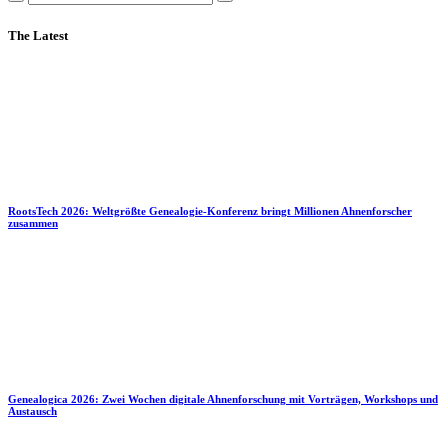
The Latest
RootsTech 2026: Weltgrößte Genealogie-Konferenz bringt Millionen Ahnenforscher
zusammen
Genealogica 2026: Zwei Wochen digitale Ahnenforschung mit Vorträgen, Workshops und
Austausch