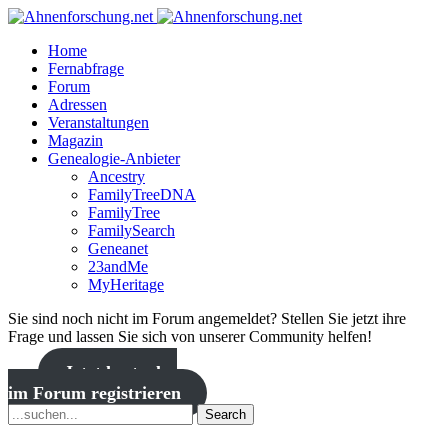
Home
Fernabfrage
Forum
Adressen
Veranstaltungen
Magazin
Genealogie-Anbieter
Ancestry
FamilyTreeDNA
FamilyTree
FamilySearch
Geneanet
23andMe
MyHeritage
Sie sind noch nicht im Forum angemeldet? Stellen Sie jetzt ihre
Frage und lassen Sie sich von unserer Community helfen!
Jetzt kostenlos
im Forum registrieren
Search