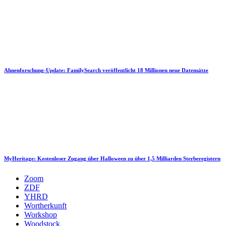
Ahnenforschung-Update: FamilySearch veröffentlicht 18 Millionen neue Datensätze
MyHeritage: Kostenloser Zugang über Halloween zu über 1,5 Milliarden Sterberegistern
Zoom
ZDF
YHRD
Wortherkunft
Workshop
Woodstock