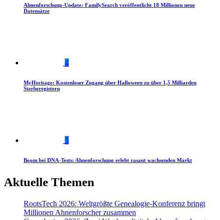
Ahnenforschung-Update: FamilySearch veröffentlicht 18 Millionen neue
Datensätze
4
MyHeritage: Kostenloser Zugang über Halloween zu über 1,5 Milliarden
Sterberegistern
5
Boom bei DNA-Tests: Ahnenforschung erlebt rasant wachsenden Markt
Aktuelle Themen
RootsTech 2026: Weltgrößte Genealogie-Konferenz bringt
Millionen Ahnenforscher zusammen