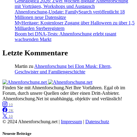
Genealogica 2026: Zwei Wochen digitale Ahnenforschung
mit Vorträgen, Workshops und Austausch
Ahnenforschung-Update: FamilySearch veröffentlicht 18
Millionen neue Datensätze
MyHeritage: Kostenloser Zugang über Halloween zu über 1,5
Milliarden Sterberegistern
Boom bei DNA-Tests: Ahnenforschung erlebt rasant
wachsenden Markt
Letzte Kommentare
Martin
zu
Ahnenforschung bei Elon Musk: Eltern,
Geschwister und Familiengeschichte
Finden Sie mit Ahnenforschung.Net Ihre Vorfahren. Egal ob im
Forum, durch unsere Quellen oder über einen Dritt-Anbieter.
Ahnenforschung.Net ist unabhängig, objektiv und verlässlich!
10
2K
10
© 2024 Ahnenforschung.net |
Impressum
|
Datenschutz
Neueste Beiträge