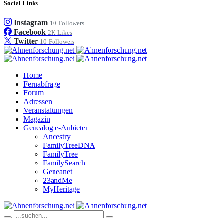
Social Links
Instagram
10
Followers
Facebook
2K
Likes
Twitter
10
Followers
Home
Fernabfrage
Forum
Adressen
Veranstaltungen
Magazin
Genealogie-Anbieter
Ancestry
FamilyTreeDNA
FamilyTree
FamilySearch
Geneanet
23andMe
MyHeritage