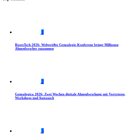
1
RootsTech 2026: Weltgrößte Genealogie-Konferenz bringt Millionen
Ahnenforscher zusammen
2
Genealogica 2026: Zwei Wochen digitale Ahnenforschung mit Vorträgen,
Workshops und Austausch
3