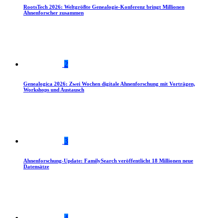
RootsTech 2026: Weltgrößte Genealogie-Konferenz bringt Millionen
Ahnenforscher zusammen
2
Genealogica 2026: Zwei Wochen digitale Ahnenforschung mit Vorträgen,
Workshops und Austausch
3
Ahnenforschung-Update: FamilySearch veröffentlicht 18 Millionen neue
Datensätze
4