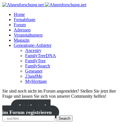
Home
Fernabfrage
Forum
Adressen
Veranstaltungen
Magazin
Genealogie-Anbieter
Ancestry
FamilyTreeDNA
FamilyTree
FamilySearch
Geneanet
23andMe
MyHeritage
Sie sind noch nicht im Forum angemeldet? Stellen Sie jetzt ihre
Frage und lassen Sie sich von unserer Community helfen!
Jetzt kostenlos
im Forum registrieren
Search