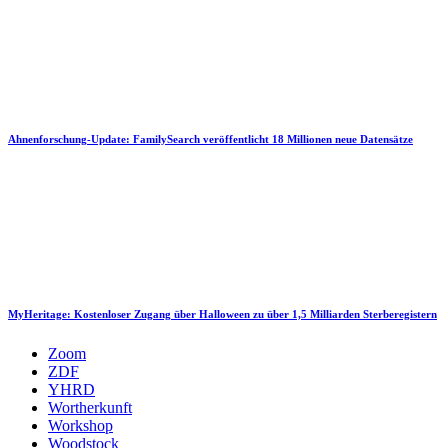
Ahnenforschung-Update: FamilySearch veröffentlicht 18 Millionen neue Datensätze
MyHeritage: Kostenloser Zugang über Halloween zu über 1,5 Milliarden Sterberegistern
Zoom
ZDF
YHRD
Wortherkunft
Workshop
Woodstock