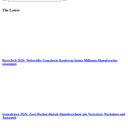
The Latest
RootsTech 2026: Weltgrößte Genealogie-Konferenz bringt Millionen Ahnenforscher
zusammen
Genealogica 2026: Zwei Wochen digitale Ahnenforschung mit Vorträgen, Workshops und
Austausch