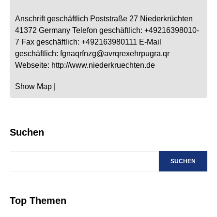
Anschrift geschäftlich
Poststraße 27
Niederkrüchten
41372
Germany
Telefon geschäftlich
:
+49216398010-
7
Fax geschäftlich
:
+492163980111
E-Mail
geschäftlich
:
fgnaqrfnzg@avrqrexehrpugra.qr
Webseite
:
http://www.niederkruechten.de
Show Map
|
Suchen
SUCHEN
Top Themen