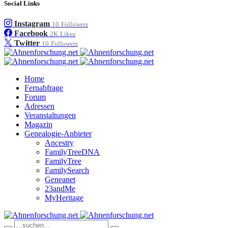
Social Links
Instagram
10
Followers
Facebook
2K
Likes
Twitter
10
Followers
Home
Fernabfrage
Forum
Adressen
Veranstaltungen
Magazin
Genealogie-Anbieter
Ancestry
FamilyTreeDNA
FamilyTree
FamilySearch
Geneanet
23andMe
MyHeritage