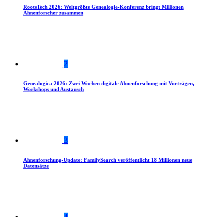
RootsTech 2026: Weltgrößte Genealogie-Konferenz bringt Millionen
Ahnenforscher zusammen
2
Genealogica 2026: Zwei Wochen digitale Ahnenforschung mit Vorträgen,
Workshops und Austausch
3
Ahnenforschung-Update: FamilySearch veröffentlicht 18 Millionen neue
Datensätze
4