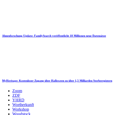
Ahnenforschung-Update: FamilySearch veröffentlicht 18 Millionen neue Datensätze
MyHeritage: Kostenloser Zugang über Halloween zu über 1,5 Milliarden Sterberegistern
Zoom
ZDF
YHRD
Wortherkunft
Workshop
Woodstock