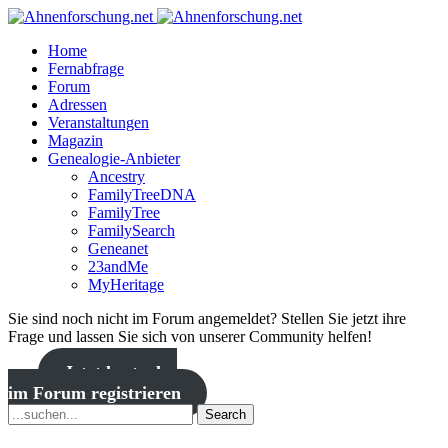
Home
Fernabfrage
Forum
Adressen
Veranstaltungen
Magazin
Genealogie-Anbieter
Ancestry
FamilyTreeDNA
FamilyTree
FamilySearch
Geneanet
23andMe
MyHeritage
Sie sind noch nicht im Forum angemeldet? Stellen Sie jetzt ihre
Frage und lassen Sie sich von unserer Community helfen!
Jetzt kostenlos
im Forum registrieren
Search