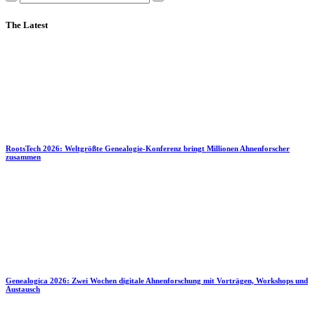
The Latest
RootsTech 2026: Weltgrößte Genealogie-Konferenz bringt Millionen Ahnenforscher
zusammen
Genealogica 2026: Zwei Wochen digitale Ahnenforschung mit Vorträgen, Workshops und
Austausch