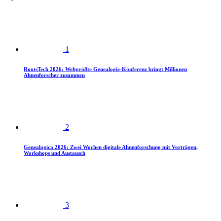
1
RootsTech 2026: Weltgrößte Genealogie-Konferenz bringt Millionen
Ahnenforscher zusammen
2
Genealogica 2026: Zwei Wochen digitale Ahnenforschung mit Vorträgen,
Workshops und Austausch
3