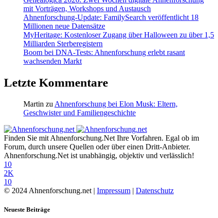
mit Vorträgen, Workshops und Austausch
Ahnenforschung-Update: FamilySearch veröffentlicht 18
Millionen neue Datensätze
MyHeritage: Kostenloser Zugang über Halloween zu über 1,5
Milliarden Sterberegistern
Boom bei DNA-Tests: Ahnenforschung erlebt rasant
wachsenden Markt
Letzte Kommentare
Martin
zu
Ahnenforschung bei Elon Musk: Eltern,
Geschwister und Familiengeschichte
Finden Sie mit Ahnenforschung.Net Ihre Vorfahren. Egal ob im
Forum, durch unsere Quellen oder über einen Dritt-Anbieter.
Ahnenforschung.Net ist unabhängig, objektiv und verlässlich!
10
2K
10
© 2024 Ahnenforschung.net |
Impressum
|
Datenschutz
Neueste Beiträge