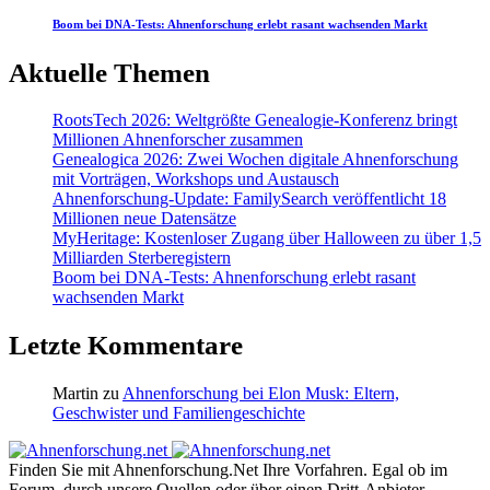
Boom bei DNA-Tests: Ahnenforschung erlebt rasant wachsenden Markt
Aktuelle Themen
RootsTech 2026: Weltgrößte Genealogie-Konferenz bringt
Millionen Ahnenforscher zusammen
Genealogica 2026: Zwei Wochen digitale Ahnenforschung
mit Vorträgen, Workshops und Austausch
Ahnenforschung-Update: FamilySearch veröffentlicht 18
Millionen neue Datensätze
MyHeritage: Kostenloser Zugang über Halloween zu über 1,5
Milliarden Sterberegistern
Boom bei DNA-Tests: Ahnenforschung erlebt rasant
wachsenden Markt
Letzte Kommentare
Martin
zu
Ahnenforschung bei Elon Musk: Eltern,
Geschwister und Familiengeschichte
Finden Sie mit Ahnenforschung.Net Ihre Vorfahren. Egal ob im
Forum, durch unsere Quellen oder über einen Dritt-Anbieter.