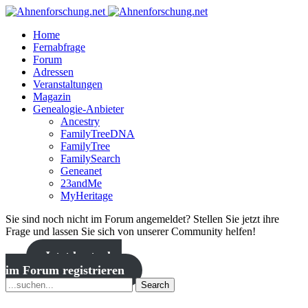
Home
Fernabfrage
Forum
Adressen
Veranstaltungen
Magazin
Genealogie-Anbieter
Ancestry
FamilyTreeDNA
FamilyTree
FamilySearch
Geneanet
23andMe
MyHeritage
Sie sind noch nicht im Forum angemeldet? Stellen Sie jetzt ihre
Frage und lassen Sie sich von unserer Community helfen!
Jetzt kostenlos
im Forum registrieren
Search