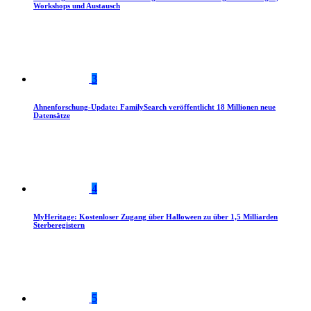
Workshops und Austausch
3
Ahnenforschung-Update: FamilySearch veröffentlicht 18 Millionen neue
Datensätze
4
MyHeritage: Kostenloser Zugang über Halloween zu über 1,5 Milliarden
Sterberegistern
5