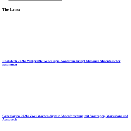
The Latest
RootsTech 2026: Weltgrößte Genealogie-Konferenz bringt Millionen Ahnenforscher
zusammen
Genealogica 2026: Zwei Wochen digitale Ahnenforschung mit Vorträgen, Workshops und
Austausch