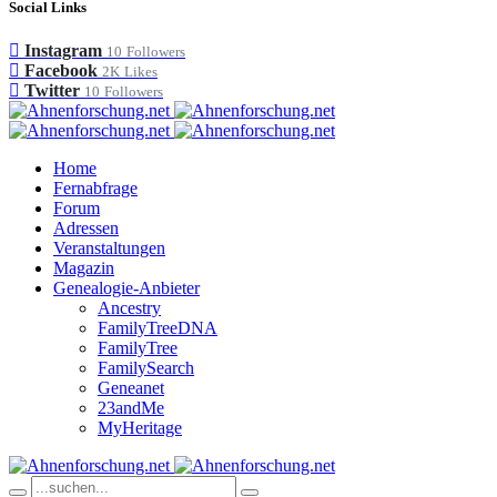
Social Links
Instagram
10
Followers
Facebook
2K
Likes
Twitter
10
Followers
Home
Fernabfrage
Forum
Adressen
Veranstaltungen
Magazin
Genealogie-Anbieter
Ancestry
FamilyTreeDNA
FamilyTree
FamilySearch
Geneanet
23andMe
MyHeritage