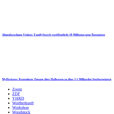
Ahnenforschung-Update: FamilySearch veröffentlicht 18 Millionen neue Datensätze
MyHeritage: Kostenloser Zugang über Halloween zu über 1,5 Milliarden Sterberegistern
Zoom
ZDF
YHRD
Wortherkunft
Workshop
Woodstock