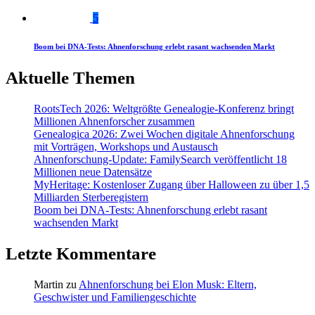
5
Boom bei DNA-Tests: Ahnenforschung erlebt rasant wachsenden Markt
Aktuelle Themen
RootsTech 2026: Weltgrößte Genealogie-Konferenz bringt
Millionen Ahnenforscher zusammen
Genealogica 2026: Zwei Wochen digitale Ahnenforschung
mit Vorträgen, Workshops und Austausch
Ahnenforschung-Update: FamilySearch veröffentlicht 18
Millionen neue Datensätze
MyHeritage: Kostenloser Zugang über Halloween zu über 1,5
Milliarden Sterberegistern
Boom bei DNA-Tests: Ahnenforschung erlebt rasant
wachsenden Markt
Letzte Kommentare
Martin
zu
Ahnenforschung bei Elon Musk: Eltern,
Geschwister und Familiengeschichte