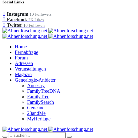
Social Links
Instagram
10
Followers
Facebook
2K
Likes
Twitter
10
Followers
Home
Fernabfrage
Forum
Adressen
Veranstaltungen
Magazin
Genealogie-Anbieter
Ancestry
FamilyTreeDNA
FamilyTree
FamilySearch
Geneanet
23andMe
MyHeritage