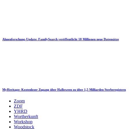
Ahnenforschung-Update: FamilySearch veröffentlicht 18 Millionen neue Datensätze
MyHeritage: Kostenloser Zugang über Halloween zu über 1,5 Milliarden Sterberegistern
Zoom
ZDF
YHRD
Wortherkunft
Workshop
Woodstock