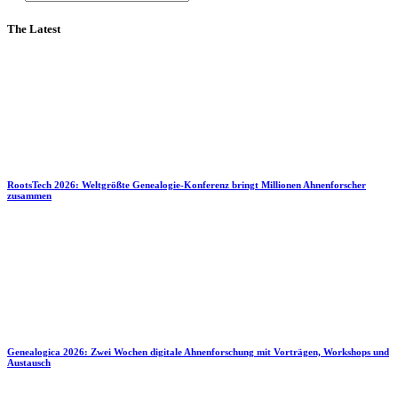
The Latest
RootsTech 2026: Weltgrößte Genealogie-Konferenz bringt Millionen Ahnenforscher
zusammen
Genealogica 2026: Zwei Wochen digitale Ahnenforschung mit Vorträgen, Workshops und
Austausch