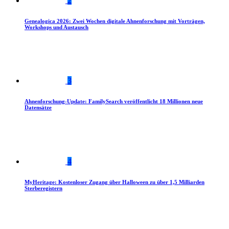
2
Genealogica 2026: Zwei Wochen digitale Ahnenforschung mit Vorträgen,
Workshops und Austausch
3
Ahnenforschung-Update: FamilySearch veröffentlicht 18 Millionen neue
Datensätze
4
MyHeritage: Kostenloser Zugang über Halloween zu über 1,5 Milliarden
Sterberegistern