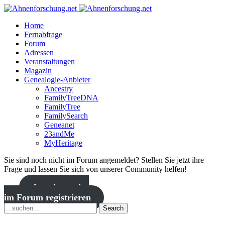
Home
Fernabfrage
Forum
Adressen
Veranstaltungen
Magazin
Genealogie-Anbieter
Ancestry
FamilyTreeDNA
FamilyTree
FamilySearch
Geneanet
23andMe
MyHeritage
Sie sind noch nicht im Forum angemeldet? Stellen Sie jetzt ihre
Frage und lassen Sie sich von unserer Community helfen!
Jetzt kostenlos
im Forum registrieren
Search