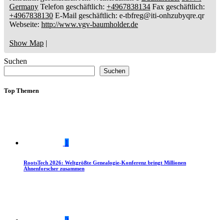
Germany
Telefon geschäftlich
:
+4967838134
Fax geschäftlich
:
+4967838130
E-Mail geschäftlich
:
e-tbfreg@iti-onhzubyqre.qr
Webseite
:
http://www.vgv-baumholder.de
Show Map
|
Suchen
Suchen
Top Themen
1
RootsTech 2026: Weltgrößte Genealogie-Konferenz bringt Millionen
Ahnenforscher zusammen