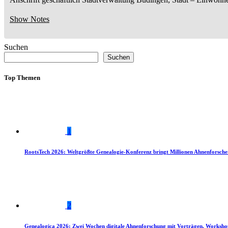
Show Notes
Suchen
Suchen
Top Themen
1
RootsTech 2026: Weltgrößte Genealogie-Konferenz bringt Millionen Ahnenforsch
2
Genealogica 2026: Zwei Wochen digitale Ahnenforschung mit Vorträgen, Worksho