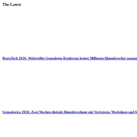
The Latest
RootsTech 2026: Weltgrößte Genealogie-Konferenz bringt Millionen Ahnenforscher zusa
Genealogica 2026: Zwei Wochen digitale Ahnenforschung mit Vorträgen, Workshops und A