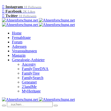
Instagram
10
Followers
Facebook
2K
Likes
Twitter
10
Followers
Home
Fernabfrage
Forum
Adressen
Veranstaltungen
Magazin
Genealogie-Anbieter
Ancestry
FamilyTreeDNA
FamilyTree
FamilySearch
Geneanet
23andMe
MyHeritage