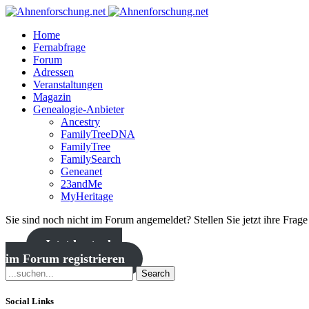
Home
Fernabfrage
Forum
Adressen
Veranstaltungen
Magazin
Genealogie-Anbieter
Ancestry
FamilyTreeDNA
FamilyTree
FamilySearch
Geneanet
23andMe
MyHeritage
Sie sind noch nicht im Forum angemeldet? Stellen Sie jetzt ihre Frag
Jetzt kostenlos
im Forum registrieren
Search
Social Links