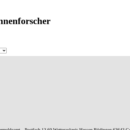
Ahnenforscher
rmeldeamt –
Postfach 13 60
Wetteraukreis
Hessen
Büdingen
63643
G