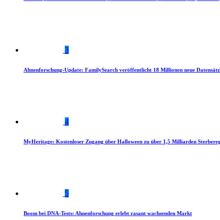
3
Ahnenforschung-Update: FamilySearch veröffentlicht 18 Millionen neue Datensätz
4
MyHeritage: Kostenloser Zugang über Halloween zu über 1,5 Milliarden Sterbereg
5
Boom bei DNA-Tests: Ahnenforschung erlebt rasant wachsenden Markt