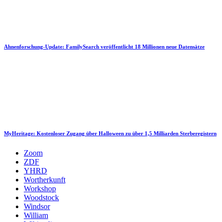
Ahnenforschung-Update: FamilySearch veröffentlicht 18 Millionen neue Datensätze
MyHeritage: Kostenloser Zugang über Halloween zu über 1,5 Milliarden Sterberegistern
Zoom
ZDF
YHRD
Wortherkunft
Workshop
Woodstock
Windsor
William