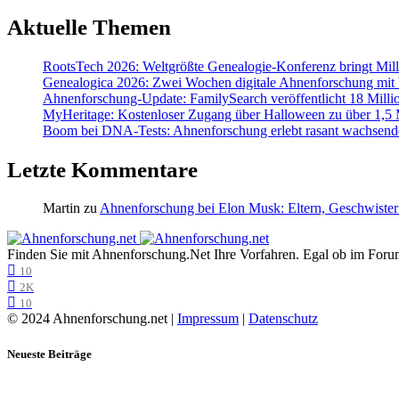
Aktuelle Themen
RootsTech 2026: Weltgrößte Genealogie-Konferenz bringt Mi
Genealogica 2026: Zwei Wochen digitale Ahnenforschung mit
Ahnenforschung-Update: FamilySearch veröffentlicht 18 Milli
MyHeritage: Kostenloser Zugang über Halloween zu über 1,5 Mi
Boom bei DNA-Tests: Ahnenforschung erlebt rasant wachsend
Letzte Kommentare
Martin
zu
Ahnenforschung bei Elon Musk: Eltern, Geschwister
Finden Sie mit Ahnenforschung.Net Ihre Vorfahren. Egal ob im Forum,
10
2K
10
© 2024 Ahnenforschung.net |
Impressum
|
Datenschutz
Neueste Beiträge