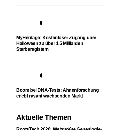
4
MyHeritage: Kostenloser Zugang über
Halloween zu über 1,5 Milliarden
Sterberegistern
5
Boom bei DNA-Tests: Ahnenforschung
erlebt rasant wachsenden Markt
Aktuelle Themen
RootsTech 2026: Weltgrößte Genealogie-