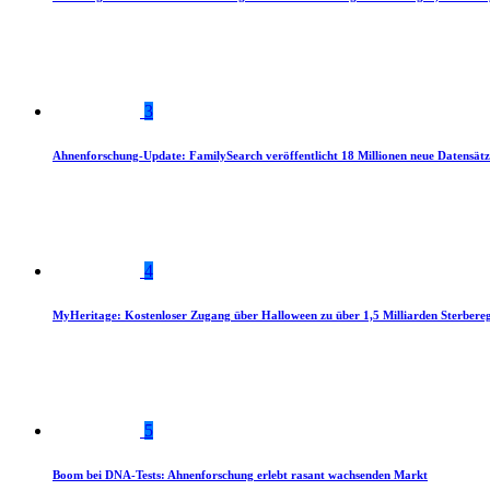
3
Ahnenforschung-Update: FamilySearch veröffentlicht 18 Millionen neue Datensätz
4
MyHeritage: Kostenloser Zugang über Halloween zu über 1,5 Milliarden Sterbereg
5
Boom bei DNA-Tests: Ahnenforschung erlebt rasant wachsenden Markt