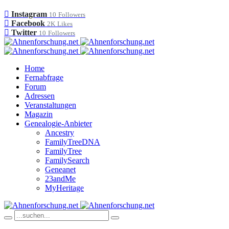
Instagram
10
Followers
Facebook
2K
Likes
Twitter
10
Followers
Home
Fernabfrage
Forum
Adressen
Veranstaltungen
Magazin
Genealogie-Anbieter
Ancestry
FamilyTreeDNA
FamilyTree
FamilySearch
Geneanet
23andMe
MyHeritage