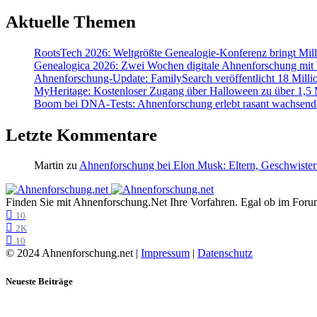
Aktuelle Themen
RootsTech 2026: Weltgrößte Genealogie-Konferenz bringt Mi
Genealogica 2026: Zwei Wochen digitale Ahnenforschung mit
Ahnenforschung-Update: FamilySearch veröffentlicht 18 Milli
MyHeritage: Kostenloser Zugang über Halloween zu über 1,5 Mi
Boom bei DNA-Tests: Ahnenforschung erlebt rasant wachsend
Letzte Kommentare
Martin
zu
Ahnenforschung bei Elon Musk: Eltern, Geschwister
Finden Sie mit Ahnenforschung.Net Ihre Vorfahren. Egal ob im Forum,
10
2K
10
© 2024 Ahnenforschung.net |
Impressum
|
Datenschutz
Neueste Beiträge