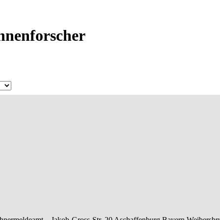
Ahnenforscher
hnermeldeamt –
Jakob-Gross-Str. 20
Aschaffenburg
Bayern
Weibersbr