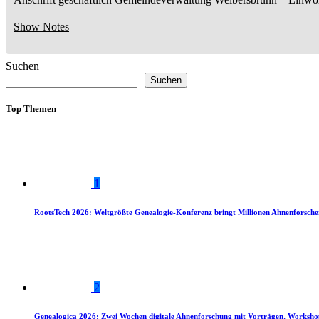
Show Notes
Suchen
Suchen
Top Themen
1
RootsTech 2026: Weltgrößte Genealogie-Konferenz bringt Millionen Ahnenforsch
2
Genealogica 2026: Zwei Wochen digitale Ahnenforschung mit Vorträgen, Worksho