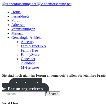
Home
Fernabfrage
Forum
Adressen
Veranstaltungen
Magazin
Genealogie-Anbieter
Ancestry
FamilyTreeDNA
FamilyTree
FamilySearch
Geneanet
23andMe
MyHeritage
Sie sind noch nicht im Forum angemeldet? Stellen Sie jetzt ihre Frag
Jetzt kostenlos
im Forum registrieren
Search
Social Links