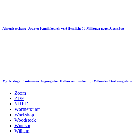
Ahnenforschung-Update: FamilySearch veröffentlicht 18 Millionen neue Datensätze
MyHeritage: Kostenloser Zugang über Halloween zu über 1,5 Milliarden Sterberegistern
Zoom
ZDF
YHRD
Wortherkunft
Workshop
Woodstock
Windsor
William