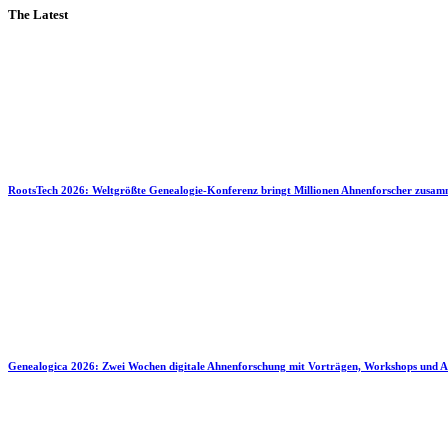
The Latest
RootsTech 2026: Weltgrößte Genealogie-Konferenz bringt Millionen Ahnenforscher zusa
Genealogica 2026: Zwei Wochen digitale Ahnenforschung mit Vorträgen, Workshops und A