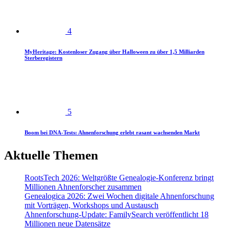
4
MyHeritage: Kostenloser Zugang über Halloween zu über 1,5 Milliarden
Sterberegistern
5
Boom bei DNA-Tests: Ahnenforschung erlebt rasant wachsenden Markt
Aktuelle Themen
RootsTech 2026: Weltgrößte Genealogie-Konferenz bringt
Millionen Ahnenforscher zusammen
Genealogica 2026: Zwei Wochen digitale Ahnenforschung
mit Vorträgen, Workshops und Austausch
Ahnenforschung-Update: FamilySearch veröffentlicht 18
Millionen neue Datensätze