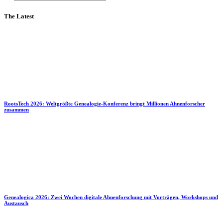
The Latest
RootsTech 2026: Weltgrößte Genealogie-Konferenz bringt Millionen Ahnenforscher
zusammen
Genealogica 2026: Zwei Wochen digitale Ahnenforschung mit Vorträgen, Workshops und
Austausch