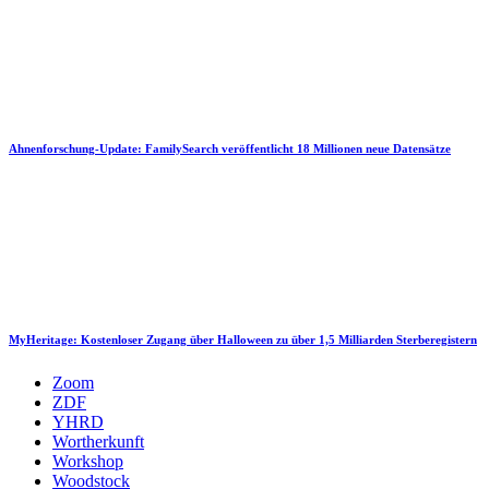
Ahnenforschung-Update: FamilySearch veröffentlicht 18 Millionen neue Datensätze
MyHeritage: Kostenloser Zugang über Halloween zu über 1,5 Milliarden Sterberegistern
Zoom
ZDF
YHRD
Wortherkunft
Workshop
Woodstock