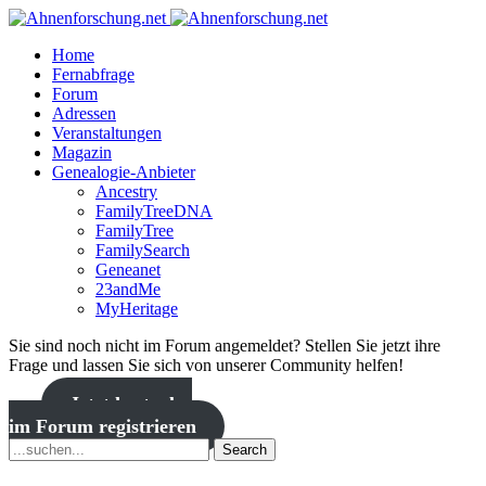
Home
Fernabfrage
Forum
Adressen
Veranstaltungen
Magazin
Genealogie-Anbieter
Ancestry
FamilyTreeDNA
FamilyTree
FamilySearch
Geneanet
23andMe
MyHeritage
Sie sind noch nicht im Forum angemeldet? Stellen Sie jetzt ihre
Frage und lassen Sie sich von unserer Community helfen!
Jetzt kostenlos
im Forum registrieren
Search