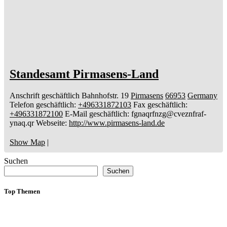
Standesamt Pirmasens-Land
Anschrift geschäftlich
Bahnhofstr. 19
Pirmasens
66953
Germany
Telefon geschäftlich
:
+496331872103
Fax geschäftlich
:
+496331872100
E-Mail geschäftlich
:
fgnaqrfnzg@cveznfraf-
ynaq.qr
Webseite
:
http://www.pirmasens-land.de
Show Map
|
Suchen
Suchen
Top Themen