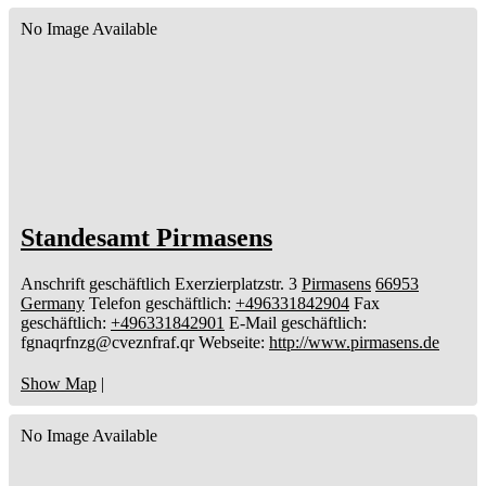
No Image Available
Standesamt Pirmasens
Anschrift geschäftlich
Exerzierplatzstr. 3
Pirmasens
66953
Germany
Telefon geschäftlich
:
+496331842904
Fax
geschäftlich
:
+496331842901
E-Mail geschäftlich
:
fgnaqrfnzg@cveznfraf.qr
Webseite
:
http://www.pirmasens.de
Show Map
|
No Image Available