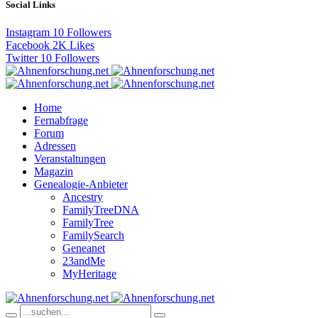
Social Links
Instagram
10
Followers
Facebook
2K
Likes
Twitter
10
Followers
Home
Fernabfrage
Forum
Adressen
Veranstaltungen
Magazin
Genealogie-Anbieter
Ancestry
FamilyTreeDNA
FamilyTree
FamilySearch
Geneanet
23andMe
MyHeritage