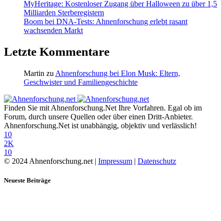
MyHeritage: Kostenloser Zugang über Halloween zu über 1,5
Milliarden Sterberegistern
Boom bei DNA-Tests: Ahnenforschung erlebt rasant
wachsenden Markt
Letzte Kommentare
Martin
zu
Ahnenforschung bei Elon Musk: Eltern,
Geschwister und Familiengeschichte
Finden Sie mit Ahnenforschung.Net Ihre Vorfahren. Egal ob im
Forum, durch unsere Quellen oder über einen Dritt-Anbieter.
Ahnenforschung.Net ist unabhängig, objektiv und verlässlich!
10
2K
10
© 2024 Ahnenforschung.net |
Impressum
|
Datenschutz
Neueste Beiträge