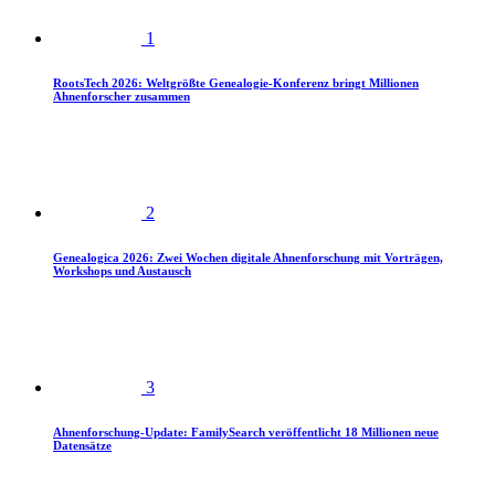
1
RootsTech 2026: Weltgrößte Genealogie-Konferenz bringt Millionen
Ahnenforscher zusammen
2
Genealogica 2026: Zwei Wochen digitale Ahnenforschung mit Vorträgen,
Workshops und Austausch
3
Ahnenforschung-Update: FamilySearch veröffentlicht 18 Millionen neue
Datensätze