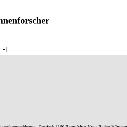
Ahnenforscher
Einwohnermeldeamt –
Postfach 1160
Rems-Murr-Kreis
Baden-Württem