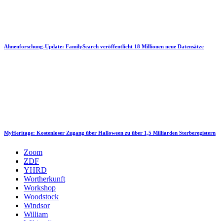
Ahnenforschung-Update: FamilySearch veröffentlicht 18 Millionen neue Datensätze
MyHeritage: Kostenloser Zugang über Halloween zu über 1,5 Milliarden Sterberegistern
Zoom
ZDF
YHRD
Wortherkunft
Workshop
Woodstock
Windsor
William