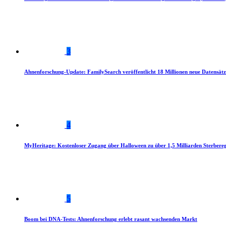
3
Ahnenforschung-Update: FamilySearch veröffentlicht 18 Millionen neue Datensätz
4
MyHeritage: Kostenloser Zugang über Halloween zu über 1,5 Milliarden Sterbereg
5
Boom bei DNA-Tests: Ahnenforschung erlebt rasant wachsenden Markt