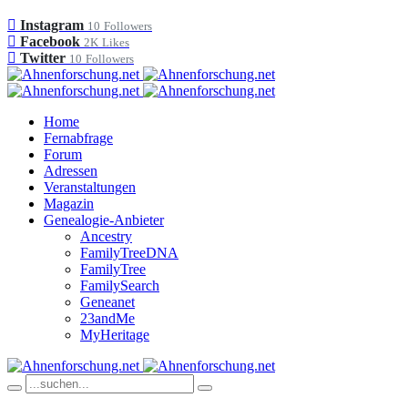
Instagram
10
Followers
Facebook
2K
Likes
Twitter
10
Followers
Home
Fernabfrage
Forum
Adressen
Veranstaltungen
Magazin
Genealogie-Anbieter
Ancestry
FamilyTreeDNA
FamilyTree
FamilySearch
Geneanet
23andMe
MyHeritage