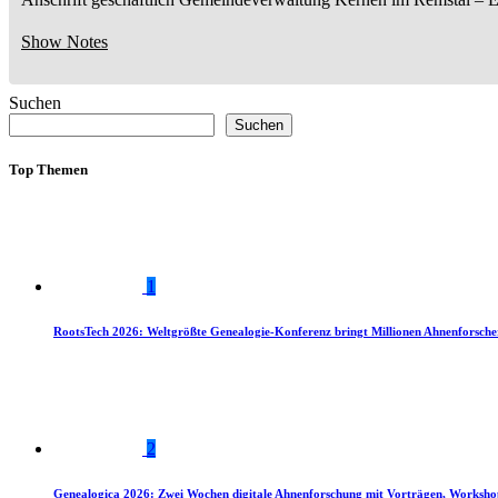
Show Notes
Suchen
Suchen
Top Themen
1
RootsTech 2026: Weltgrößte Genealogie-Konferenz bringt Millionen Ahnenforsch
2
Genealogica 2026: Zwei Wochen digitale Ahnenforschung mit Vorträgen, Worksho