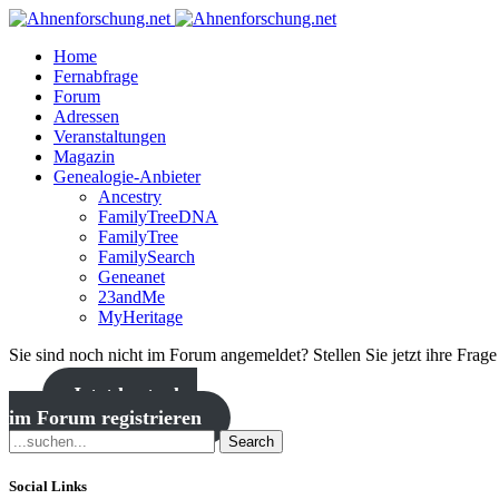
Home
Fernabfrage
Forum
Adressen
Veranstaltungen
Magazin
Genealogie-Anbieter
Ancestry
FamilyTreeDNA
FamilyTree
FamilySearch
Geneanet
23andMe
MyHeritage
Sie sind noch nicht im Forum angemeldet? Stellen Sie jetzt ihre Frag
Jetzt kostenlos
im Forum registrieren
Search
Social Links