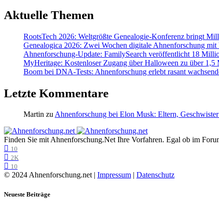
Aktuelle Themen
RootsTech 2026: Weltgrößte Genealogie-Konferenz bringt Mi
Genealogica 2026: Zwei Wochen digitale Ahnenforschung mit
Ahnenforschung-Update: FamilySearch veröffentlicht 18 Milli
MyHeritage: Kostenloser Zugang über Halloween zu über 1,5 Mi
Boom bei DNA-Tests: Ahnenforschung erlebt rasant wachsend
Letzte Kommentare
Martin
zu
Ahnenforschung bei Elon Musk: Eltern, Geschwister
Finden Sie mit Ahnenforschung.Net Ihre Vorfahren. Egal ob im Forum,
10
2K
10
© 2024 Ahnenforschung.net |
Impressum
|
Datenschutz
Neueste Beiträge