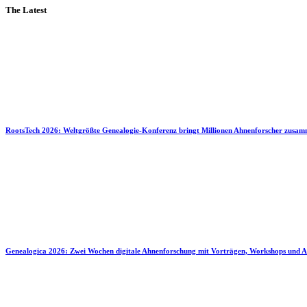
The Latest
RootsTech 2026: Weltgrößte Genealogie-Konferenz bringt Millionen Ahnenforscher zusa
Genealogica 2026: Zwei Wochen digitale Ahnenforschung mit Vorträgen, Workshops und A