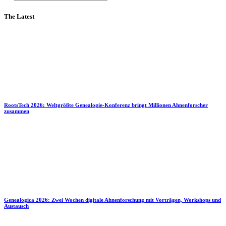
The Latest
RootsTech 2026: Weltgrößte Genealogie-Konferenz bringt Millionen Ahnenforscher
zusammen
Genealogica 2026: Zwei Wochen digitale Ahnenforschung mit Vorträgen, Workshops und
Austausch