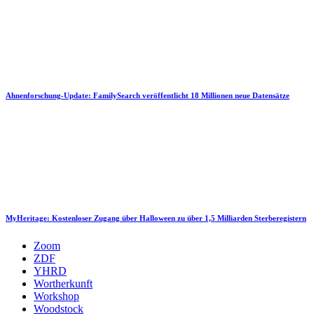
Ahnenforschung-Update: FamilySearch veröffentlicht 18 Millionen neue Datensätze
MyHeritage: Kostenloser Zugang über Halloween zu über 1,5 Milliarden Sterberegistern
Zoom
ZDF
YHRD
Wortherkunft
Workshop
Woodstock