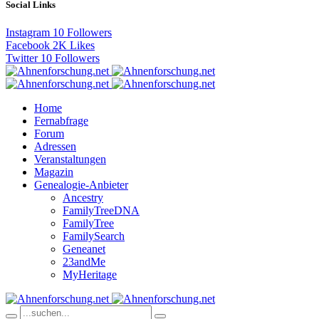
Social Links
Instagram
10
Followers
Facebook
2K
Likes
Twitter
10
Followers
Home
Fernabfrage
Forum
Adressen
Veranstaltungen
Magazin
Genealogie-Anbieter
Ancestry
FamilyTreeDNA
FamilyTree
FamilySearch
Geneanet
23andMe
MyHeritage