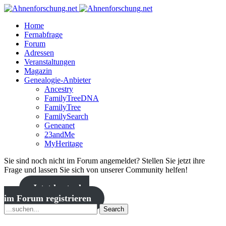
Home
Fernabfrage
Forum
Adressen
Veranstaltungen
Magazin
Genealogie-Anbieter
Ancestry
FamilyTreeDNA
FamilyTree
FamilySearch
Geneanet
23andMe
MyHeritage
Sie sind noch nicht im Forum angemeldet? Stellen Sie jetzt ihre
Frage und lassen Sie sich von unserer Community helfen!
Jetzt kostenlos
im Forum registrieren
Search