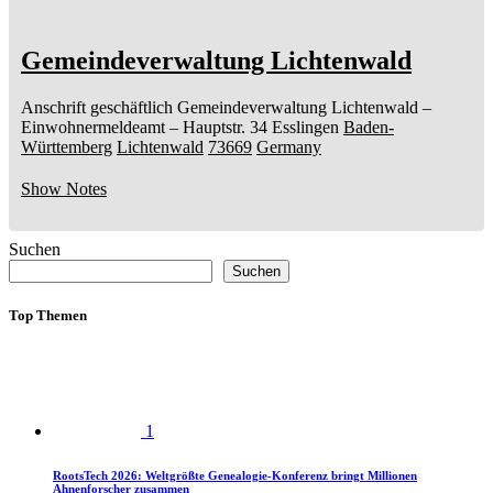
Gemeindeverwaltung Lichtenwald
Anschrift geschäftlich
Gemeindeverwaltung Lichtenwald
–
Einwohnermeldeamt –
Hauptstr. 34
Esslingen
Baden-
Württemberg
Lichtenwald
73669
Germany
Show Notes
Suchen
Suchen
Top Themen
1
RootsTech 2026: Weltgrößte Genealogie-Konferenz bringt Millionen
Ahnenforscher zusammen