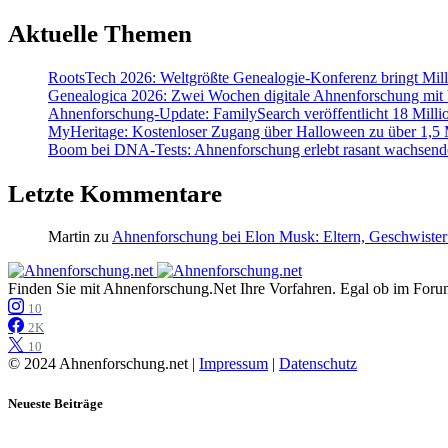
Aktuelle Themen
RootsTech 2026: Weltgrößte Genealogie-Konferenz bringt Mi
Genealogica 2026: Zwei Wochen digitale Ahnenforschung mit
Ahnenforschung-Update: FamilySearch veröffentlicht 18 Milli
MyHeritage: Kostenloser Zugang über Halloween zu über 1,5 Mi
Boom bei DNA-Tests: Ahnenforschung erlebt rasant wachsend
Letzte Kommentare
Martin
zu
Ahnenforschung bei Elon Musk: Eltern, Geschwister
Finden Sie mit Ahnenforschung.Net Ihre Vorfahren. Egal ob im Forum,
10
2K
10
© 2024 Ahnenforschung.net |
Impressum
|
Datenschutz
Neueste Beiträge