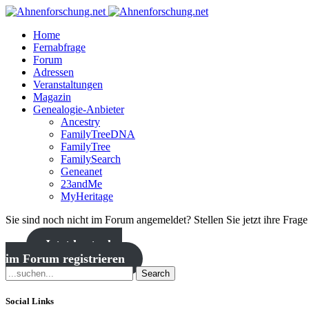
Home
Fernabfrage
Forum
Adressen
Veranstaltungen
Magazin
Genealogie-Anbieter
Ancestry
FamilyTreeDNA
FamilyTree
FamilySearch
Geneanet
23andMe
MyHeritage
Sie sind noch nicht im Forum angemeldet? Stellen Sie jetzt ihre Frag
Jetzt kostenlos
im Forum registrieren
Search
Social Links