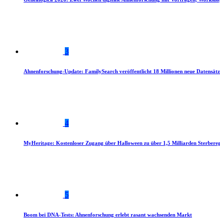
3
Ahnenforschung-Update: FamilySearch veröffentlicht 18 Millionen neue Datensätz
4
MyHeritage: Kostenloser Zugang über Halloween zu über 1,5 Milliarden Sterbereg
5
Boom bei DNA-Tests: Ahnenforschung erlebt rasant wachsenden Markt