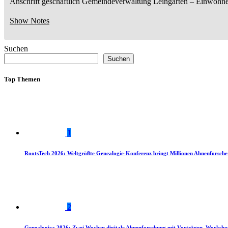
Anschrift geschäftlich
Gemeindeverwaltung Leingarten
– Einwohne
Show Notes
Suchen
Suchen
Top Themen
1
RootsTech 2026: Weltgrößte Genealogie-Konferenz bringt Millionen Ahnenforsch
2
Genealogica 2026: Zwei Wochen digitale Ahnenforschung mit Vorträgen, Worksho