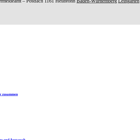
rmeldeamt –
Postfach 1161
Heilbronn
Baden-Württemberg
Leingarten
er zusammen
ps und Austausch