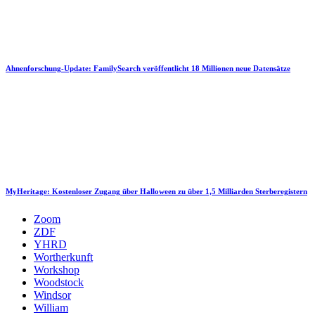
Ahnenforschung-Update: FamilySearch veröffentlicht 18 Millionen neue Datensätze
MyHeritage: Kostenloser Zugang über Halloween zu über 1,5 Milliarden Sterberegistern
Zoom
ZDF
YHRD
Wortherkunft
Workshop
Woodstock
Windsor
William