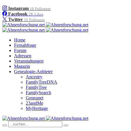
Instagram
10
Followers
Facebook
2K
Likes
Twitter
10
Followers
Home
Fernabfrage
Forum
Adressen
Veranstaltungen
Magazin
Genealogie-Anbieter
Ancestry
FamilyTreeDNA
FamilyTree
FamilySearch
Geneanet
23andMe
MyHeritage