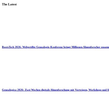
The Latest
RootsTech 2026: Weltgrößte Genealogie-Konferenz bringt Millionen Ahnenforscher zusa
Genealogica 2026: Zwei Wochen digitale Ahnenforschung mit Vorträgen, Workshops und A