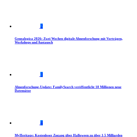
2
Genealogica 2026: Zwei Wochen digitale Ahnenforschung mit Vorträgen,
Workshops und Austausch
3
Ahnenforschung-Update: FamilySearch veröffentlicht 18 Millionen neue
Datensätze
4
MyHeritage: Kostenloser Zugang über Halloween zu über 1,5 Milliarden