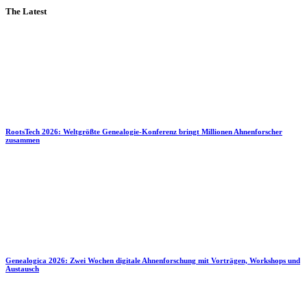
The Latest
RootsTech 2026: Weltgrößte Genealogie-Konferenz bringt Millionen Ahnenforscher
zusammen
Genealogica 2026: Zwei Wochen digitale Ahnenforschung mit Vorträgen, Workshops und
Austausch