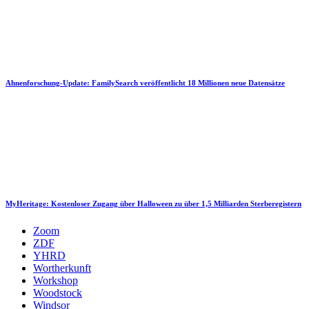
Ahnenforschung-Update: FamilySearch veröffentlicht 18 Millionen neue Datensätze
MyHeritage: Kostenloser Zugang über Halloween zu über 1,5 Milliarden Sterberegistern
Zoom
ZDF
YHRD
Wortherkunft
Workshop
Woodstock
Windsor