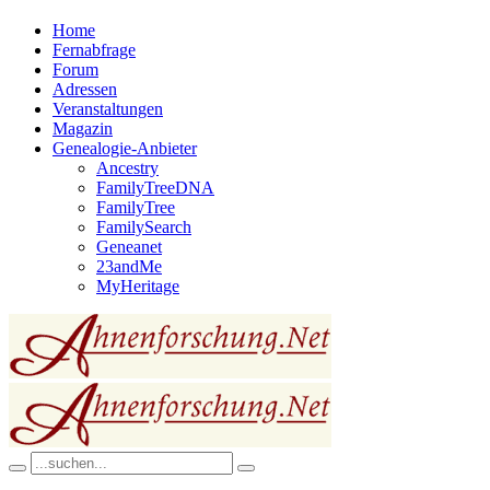
Home
Fernabfrage
Forum
Adressen
Veranstaltungen
Magazin
Genealogie-Anbieter
Ancestry
FamilyTreeDNA
FamilyTree
FamilySearch
Geneanet
23andMe
MyHeritage