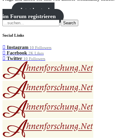
Jetzt kostenlos
im Forum registrieren
Search
Social Links
Instagram
10
Followers
Facebook
2K
Likes
Twitter
10
Followers