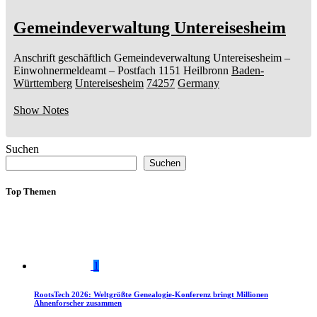
Gemeindeverwaltung Untereisesheim
Anschrift geschäftlich
Gemeindeverwaltung Untereisesheim
–
Einwohnermeldeamt –
Postfach 1151
Heilbronn
Baden-
Württemberg
Untereisesheim
74257
Germany
Show Notes
Suchen
Suchen
Top Themen
1
RootsTech 2026: Weltgrößte Genealogie-Konferenz bringt Millionen
Ahnenforscher zusammen