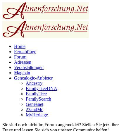
Home
Fernabfrage
Forum
Adressen
Veranstaltungen
Magazin
Genealogie-Anbieter
Ancestry
FamilyTreeDNA
FamilyTree
FamilySearch
Geneanet
23andMe
MyHeritage
Sie sind noch nicht im Forum angemeldet? Stellen Sie jetzt ihre
Frage und lassen Sie sich von unserer Community helfen!