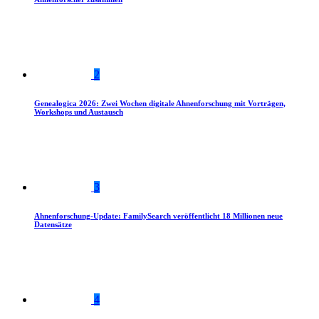
2
Genealogica 2026: Zwei Wochen digitale Ahnenforschung mit Vorträgen,
Workshops und Austausch
3
Ahnenforschung-Update: FamilySearch veröffentlicht 18 Millionen neue
Datensätze
4