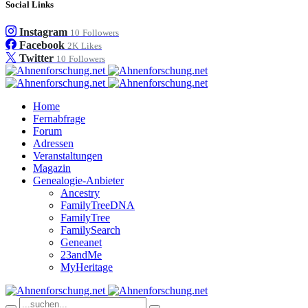
Social Links
Instagram
10
Followers
Facebook
2K
Likes
Twitter
10
Followers
Home
Fernabfrage
Forum
Adressen
Veranstaltungen
Magazin
Genealogie-Anbieter
Ancestry
FamilyTreeDNA
FamilyTree
FamilySearch
Geneanet
23andMe
MyHeritage