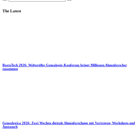
The Latest
RootsTech 2026: Weltgrößte Genealogie-Konferenz bringt Millionen Ahnenforscher
zusammen
Genealogica 2026: Zwei Wochen digitale Ahnenforschung mit Vorträgen, Workshops und
Austausch