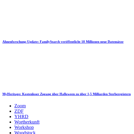
Ahnenforschung-Update: FamilySearch veröffentlicht 18 Millionen neue Datensätze
MyHeritage: Kostenloser Zugang über Halloween zu über 1,5 Milliarden Sterberegistern
Zoom
ZDF
YHRD
Wortherkunft
Workshop
Woodstock