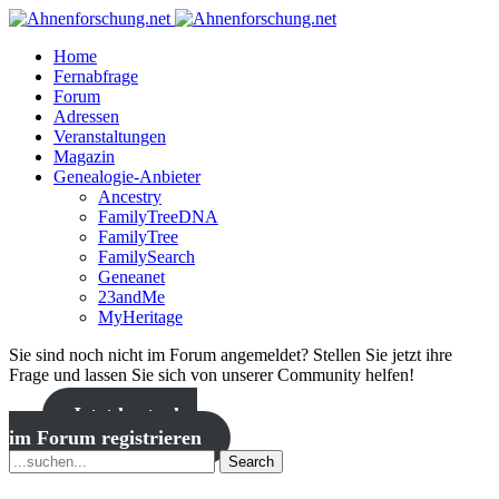
Home
Fernabfrage
Forum
Adressen
Veranstaltungen
Magazin
Genealogie-Anbieter
Ancestry
FamilyTreeDNA
FamilyTree
FamilySearch
Geneanet
23andMe
MyHeritage
Sie sind noch nicht im Forum angemeldet? Stellen Sie jetzt ihre
Frage und lassen Sie sich von unserer Community helfen!
Jetzt kostenlos
im Forum registrieren
Search