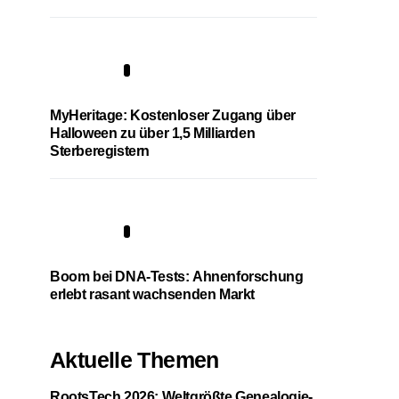
4
MyHeritage: Kostenloser Zugang über
Halloween zu über 1,5 Milliarden
Sterberegistern
5
Boom bei DNA-Tests: Ahnenforschung
erlebt rasant wachsenden Markt
Aktuelle Themen
RootsTech 2026: Weltgrößte Genealogie-