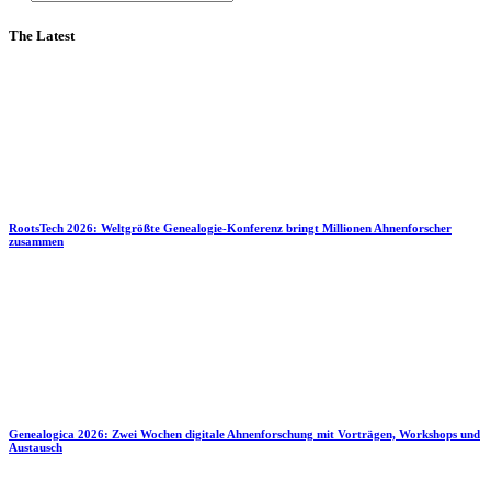
The Latest
RootsTech 2026: Weltgrößte Genealogie-Konferenz bringt Millionen Ahnenforscher
zusammen
Genealogica 2026: Zwei Wochen digitale Ahnenforschung mit Vorträgen, Workshops und
Austausch