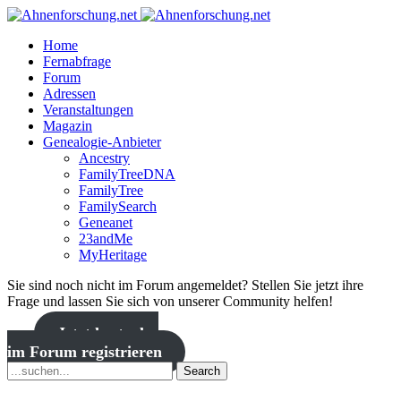
Home
Fernabfrage
Forum
Adressen
Veranstaltungen
Magazin
Genealogie-Anbieter
Ancestry
FamilyTreeDNA
FamilyTree
FamilySearch
Geneanet
23andMe
MyHeritage
Sie sind noch nicht im Forum angemeldet? Stellen Sie jetzt ihre
Frage und lassen Sie sich von unserer Community helfen!
Jetzt kostenlos
im Forum registrieren
Search