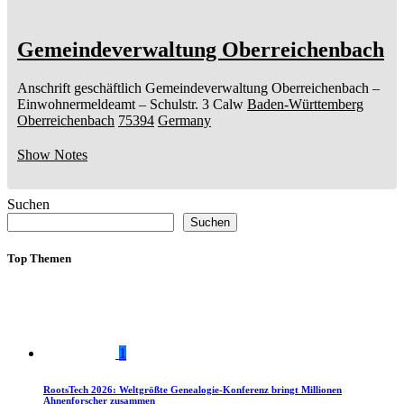
Gemeindeverwaltung Oberreichenbach
Anschrift geschäftlich
Gemeindeverwaltung Oberreichenbach
–
Einwohnermeldeamt –
Schulstr. 3
Calw
Baden-Württemberg
Oberreichenbach
75394
Germany
Show Notes
Suchen
Suchen
Top Themen
1
RootsTech 2026: Weltgrößte Genealogie-Konferenz bringt Millionen
Ahnenforscher zusammen