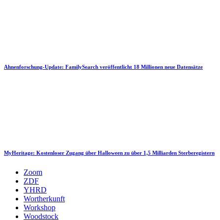
Ahnenforschung-Update: FamilySearch veröffentlicht 18 Millionen neue Datensätze
MyHeritage: Kostenloser Zugang über Halloween zu über 1,5 Milliarden Sterberegistern
Zoom
ZDF
YHRD
Wortherkunft
Workshop
Woodstock