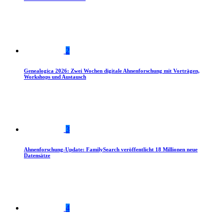
2
Genealogica 2026: Zwei Wochen digitale Ahnenforschung mit Vorträgen,
Workshops und Austausch
3
Ahnenforschung-Update: FamilySearch veröffentlicht 18 Millionen neue
Datensätze
4