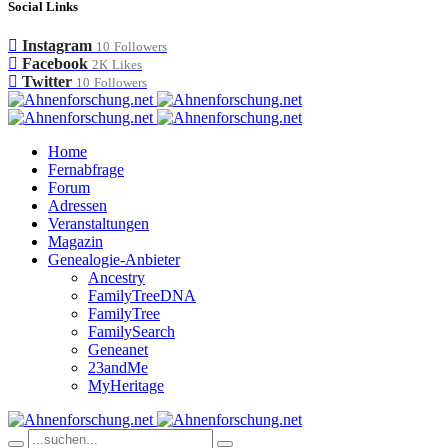
Social Links
Instagram
10
Followers
Facebook
2K
Likes
Twitter
10
Followers
Home
Fernabfrage
Forum
Adressen
Veranstaltungen
Magazin
Genealogie-Anbieter
Ancestry
FamilyTreeDNA
FamilyTree
FamilySearch
Geneanet
23andMe
MyHeritage